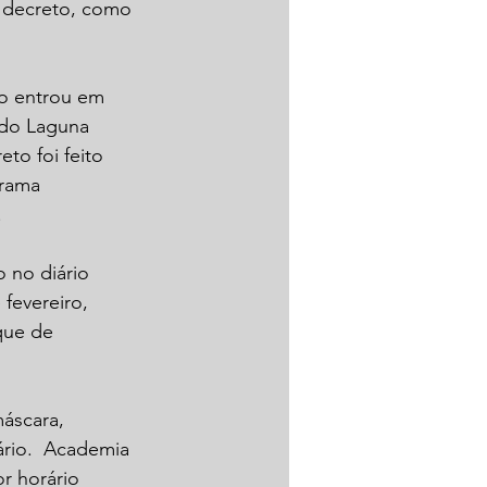
o decreto, como 
o entrou em 
do Laguna 
to foi feito 
rama 
.
 no diário 
 fevereiro, 
que de 
áscara, 
ário.  Academia 
r horário 