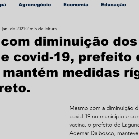
apã
Agronegócio
Economia
Educação
 jan. de 2021
2 min de leitura
úde
Informe Publicitário
com diminuição dos
e covid-19, prefeito
 mantém medidas rí
reto.
Mesmo com a diminuição do
covid-19 no município e co
vacina, o prefeito de Lagun
Ademar Dalbosco, manteve 