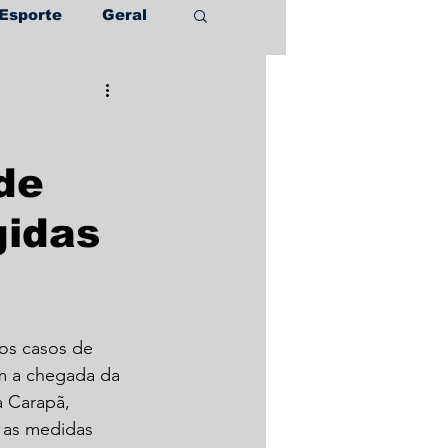
Esporte
Geral
 de
gidas
s casos de 
m a chegada da 
a Carapã, 
as medidas 