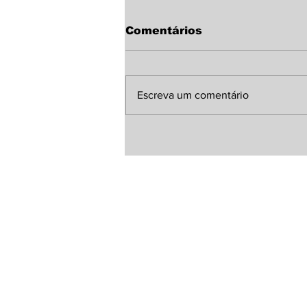
Comentários
Escreva um comentário
Sindicato Rural de
Laguna Carapã discute
melhorias para a MS-
380 com representante
da Agesul