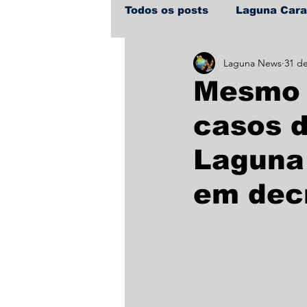
Todos os posts
Laguna Car
Laguna News
31 de
Policial
Política
Sa
Mesmo 
casos d
Laguna
em dec