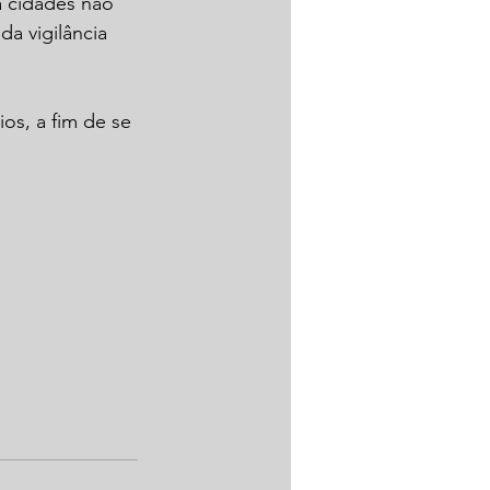
 cidades não 
a vigilância 
os, a fim de se 