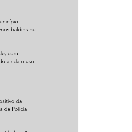
nicípio. 
enos baldios ou 
de, com 
do ainda o uso 
sitivo da 
 de Polícia 