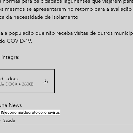
s normas para os cidadãos lagunenses que viajarem para
os mesmos se apresentarem no retorno para a avaliação d
ca da necessidade de isolamento. 
 a população que não receba visitas de outros municípi
o do COVID-19. 
íntegra: 
...
.docx
 de DOCX • 266KB
guna News
d19
economia
decreto
coronavírus
Saúde