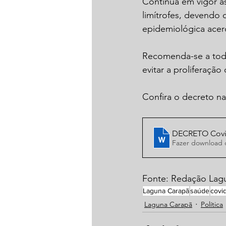
Continua em vigor a
limítrofes, devendo 
epidemiológica acer
Recomenda-se a toda
evitar a proliferaçã
Confira o decreto na 
DECRETO Covid
Fazer download
Fonte: Redação La
Laguna Carapã
saúde
covi
Laguna Carapã
Política