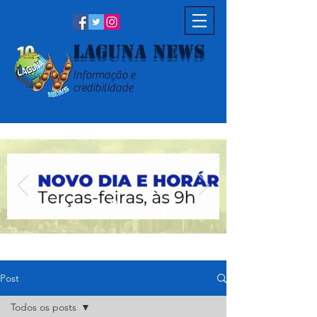
Laguna News
Informação e
credibilidade
Post
Todos os posts