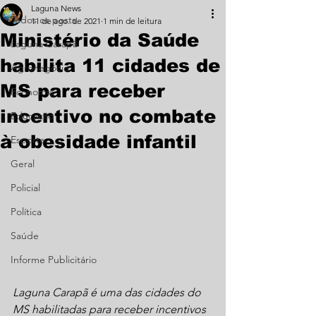
Laguna News
Todos os posts
11 de ago. de 2021
1 min de leitura
Ministério da Saúde
Laguna Carapã
habilita 11 cidades de
Agronegócio
MS para receber
Economia
incentivo no combate
Educação
à obesidade infantil
Esporte
Geral
Policial
Política
Saúde
Informe Publicitário
Laguna Carapã é uma das cidades do 
MS habilitadas para receber incentivos 