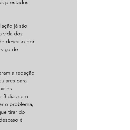
os prestados 
lação já são 
a vida dos 
de descaso por 
viço de 
taram a redação 
ulares para 
ir os 
r 3 dias sem 
er o problema, 
e tirar do 
 descaso é 