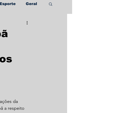
Esporte
Geral
pã
zos
mações da 
 a respeito 