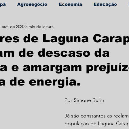
apã
Agronegócio
Economia
Educação
 out. de 2020
2 min de leitura
úde
Informe Publicitário
res de Laguna Cara
am de descaso da
a e amargam prejuí
ta de energia.
Por Simone Burin
Já são constantes as recla
população de Laguna Carapã