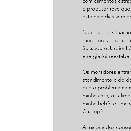
com alimentos estra
o produtor teve que 
está há 3 dias sem e
Na cidade a situação
moradores dos bairr
Sossego e Jardim Itá
energia foi reestabel
Os moradores entra
atendimento e do des
que o problema na mi
minha casa, os alime
minha bebê, é uma 
Caacupê.
A maioria dos consu