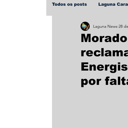
Todos os posts
Laguna Car
Laguna News
28 de
Policial
Política
Sa
Morado
reclam
Energis
por fal