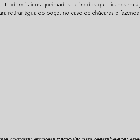
 eletrodomésticos queimados, além dos que ficam sem á
ra retirar água do poço, no caso de chácaras e fazenda
que contratar empresa particular para reestabelecer ener