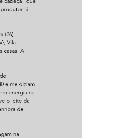
de cabeça” que 
produtor já 
a (26) 
, Vila 
s casas. A 
do 
80 e me diziam 
sem energia na 
e o leite da 
enhora de 
agam na 