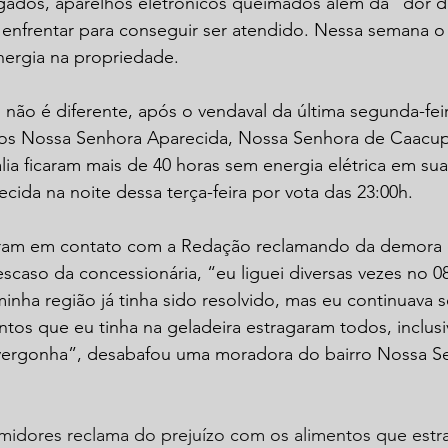
gados, aparelhos eletrônicos queimados além da “dor 
enfrentar para conseguir ser atendido. Nessa semana o 
nergia na propriedade.
 não é diferente, após o vendaval da última segunda-feir
os Nossa Senhora Aparecida, Nossa Senhora de Caacupê
lia ficaram mais de 40 horas sem energia elétrica em sua
ecida na noite dessa terça-feira por vota das 23:00h.
ram em contato com a Redação reclamando da demora 
caso da concessionária, “eu liguei diversas vezes no 0
nha região já tinha sido resolvido, mas eu continuava 
ntos que eu tinha na geladeira estragaram todos, inclusiv
vergonha”, desabafou uma moradora do bairro Nossa S
midores reclama do prejuízo com os alimentos que estr