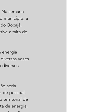
o. Na semana 
o município, a 
 do Bocajá, 
ive a falta de 
 energia 
diversas vezes 
 diversos 
ão seria 
z de pessoal, 
erritorial de 
ta de energia, 