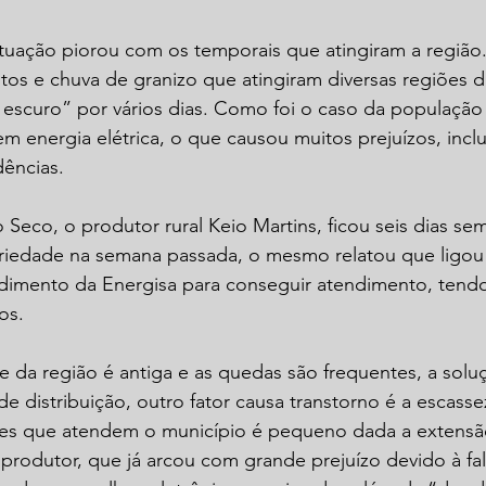
situação piorou com os temporais que atingiram a regiã
os e chuva de granizo que atingiram diversas regiões d
 escuro” por vários dias. Como foi o caso da população
em energia elétrica, o que causou muitos prejuízos, inclus
dências.
eco, o produtor rural Keio Martins, ficou seis dias sem
priedade na semana passada, o mesmo relatou que ligou 
ndimento da Energisa para conseguir atendimento, tendo
os.
 da região é antiga e as quedas são frequentes, a soluç
de distribuição, outro fator causa transtorno é a escasse
s que atendem o município é pequeno dada a extensão t
rodutor, que já arcou com grande prejuízo devido à fal