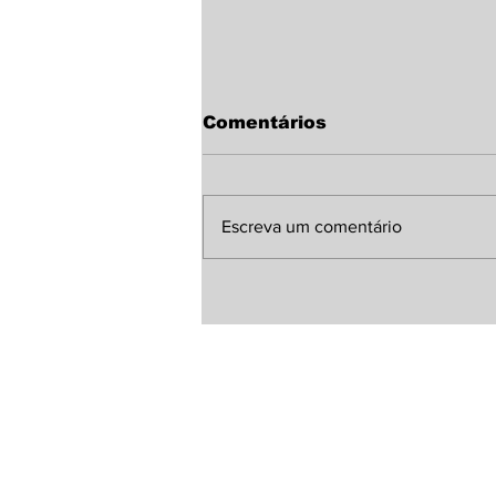
Comentários
Escreva um comentário
Sindicato Rural de
Laguna Carapã discute
melhorias para a MS-
380 com representante
da Agesul