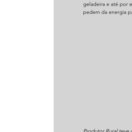
geladeira e até por
pedem da energia pa
Produtor Rural teve 