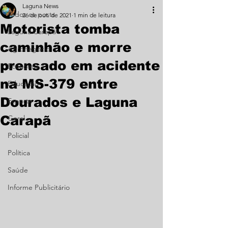
Laguna News
Todos os posts
26 de out. de 2021
1 min de leitura
Motorista tomba
Laguna Carapã
caminhão e morre
Agronegócio
prensado em acidente
Economia
na MS-379 entre
Educação
Dourados e Laguna
Esporte
Carapã
Geral
Policial
Política
Saúde
Informe Publicitário