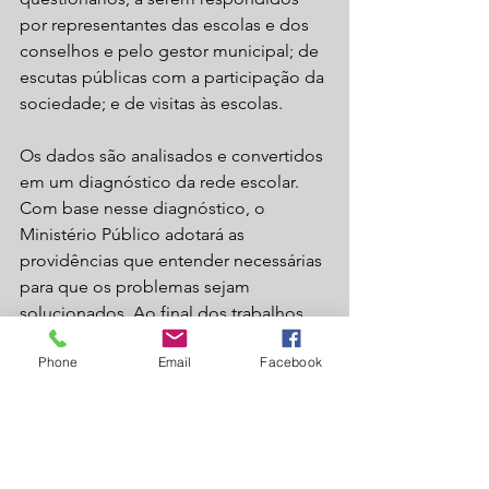
por representantes das escolas e dos 
conselhos e pelo gestor municipal; de 
escutas públicas com a participação da 
sociedade; e de visitas às escolas.
Os dados são analisados e convertidos 
em um diagnóstico da rede escolar. 
Com base nesse diagnóstico, o 
Ministério Público adotará as 
providências que entender necessárias 
para que os problemas sejam 
solucionados. Ao final dos trabalhos, 
são promovidas novas escutas públicas 
Phone
Email
Facebook
para informar à sociedade sobre todas 
as providências adotadas e os 
resultados obtidos.
Serviço