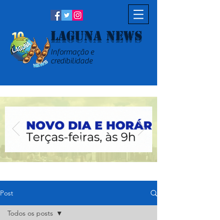
Laguna News
Informação e
credibilidade
Post
Todos os posts