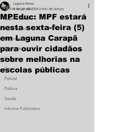
Laguna News
Todos os posts
4 de jul. de 2024
2 min de leitura
MPEduc: MPF estará
Laguna Carapã
nesta sexta-feira (5)
Agronegócio
em Laguna Carapã
Economia
para ouvir cidadãos
Educação
sobre melhorias na
Esporte
escolas públicas
Geral
Policial
Política
Saúde
Informe Publicitário