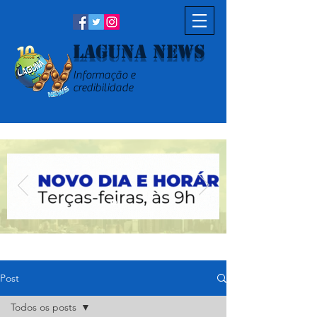
Laguna News
Informação e
credibilidade
Post
Todos os posts