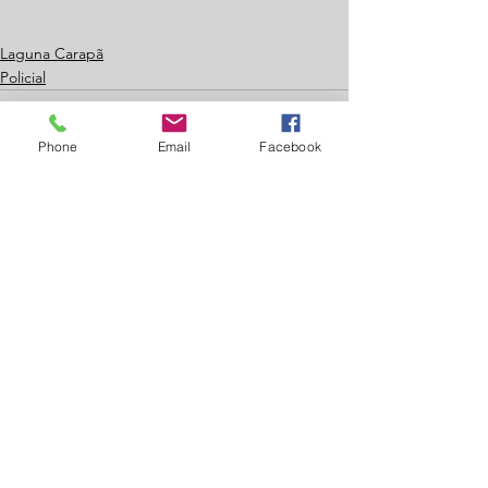
Laguna Carapã
Policial
Phone
Email
Facebook
Ver tudo
Posts recentes