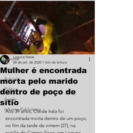
Todos os posts
Laguna Carapã
Agronegócio
Economia
Educação
Laguna News
Esporte
28 de set. de 2020
1 min de leitura
Mulher é encontrada
Geral
Policial
morta pelo marido
Política
dentro de poço de
Saúde
sítio
Informe Publicitário
Aos 39 anos, Cleide Irala foi 
encontrada morta dentro de um poço, 
no fim da tarde de ontem (27), na 
região do Campo Seco, em Laguna 