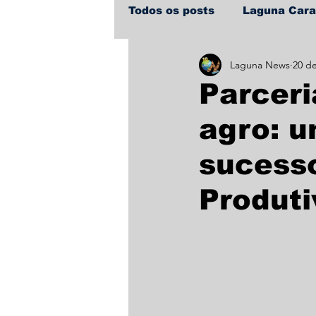
Todos os posts
Laguna Car
Laguna News
20 de
Policial
Política
Sa
Parceri
agro: u
sucess
Produti