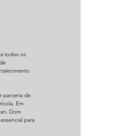
a todos os 
de 
rtalecimento 
e parceria de 
ícola. Em 
gan, Dom 
essencial para 