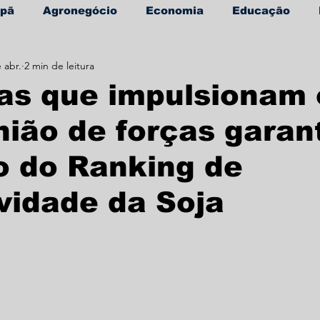
apã
Agronegócio
Economia
Educação
 abr.
2 min de leitura
úde
Informe Publicitário
as que impulsionam 
nião de forças garan
o do Ranking de
vidade da Soja