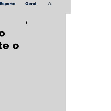
Esporte
Geral
o
te o