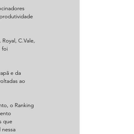
cinadores 
produtividade 
Royal, C.Vale, 
foi 
apã e da 
oltadas ao 
nto, o Ranking 
mento 
s que 
 nessa 