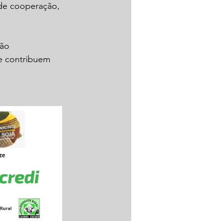
de cooperação, 
ão 
e contribuem 