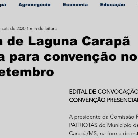
apã
Agronegócio
Economia
Educação
 set. de 2020
1 min de leitura
úde
Informe Publicitário
a de Laguna Carapã
a para convenção no
setembro
EDITAL DE CONVOCAÇÃO
CONVENÇÃO PRESENCIA
A presidente da Comissão P
PATRIOTAS do Município d
Carapã/MS, na forma do est