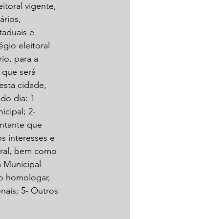
eitoral vigente, 
rios, 
aduais e 
io eleitoral 
io, para a 
ue será 
esta cidade, 
o dia: 1- 
cipal; 2- 
ntante que 
s interesses e 
oral, bem como 
 Municipal 
mo homologar, 
nais; 5- Outros 