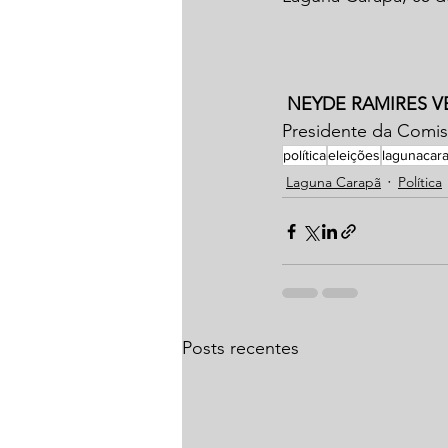
NEYDE RAMIRES 
Presidente da Comis
política
eleições
lagunacar
Laguna Carapã
Política
Posts recentes