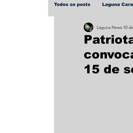
Todos os posts
Laguna Car
Laguna News
10 de
Policial
Política
Sa
Patriot
convoc
15 de 