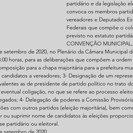
partidário e da legislação el
convoca os membros partidá
vereadores e Deputados Est
Federais que compõe o colég
previsto no estatuto partidár
CONVENÇÃO MUNICIPAL, q
de setembro de 2020, no Plenário da Câmara Municipal d
8:00 horas, para as deliberações que compõem a ordem d
mposição para a chapa majoritária para a prefeitura muni
 candidatos a vereadores; 3- Designação de um represe
valentes as de presidente de partido político no trato do
eventual coligação, no que se refere ao processo eleit
egados; 4- Delegação de poderes a Comissão Provisória
ções com outros partidos (eleição majoritária), bem co
tar ou suprimir nome de candidatos às eleições proporcio
se partidário ou eleitoral.
e setembro de 2020.