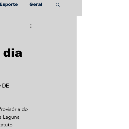
Esporte
Geral
 dia
 DE 
L
rovisória do 
e Laguna 
atuto 