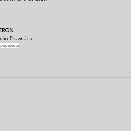
VERON
são Provisória
apã
patriota