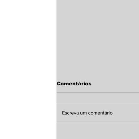
Comentários
Escreva um comentário
Sindicato Rural de
Laguna Carapã discute