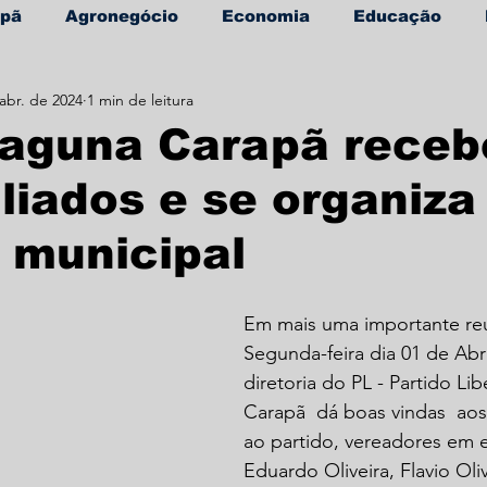
apã
Agronegócio
Economia
Educação
abr. de 2024
1 min de leitura
úde
Informe Publicitário
Laguna Carapã receb
iliados e se organiza
o municipal
Em mais uma importante reu
Segunda-feira dia 01 de Abri
diretoria do PL - Partido Li
Carapã  dá boas vindas  aos 
ao partido, vereadores em e
Eduardo Oliveira, Flavio Oli