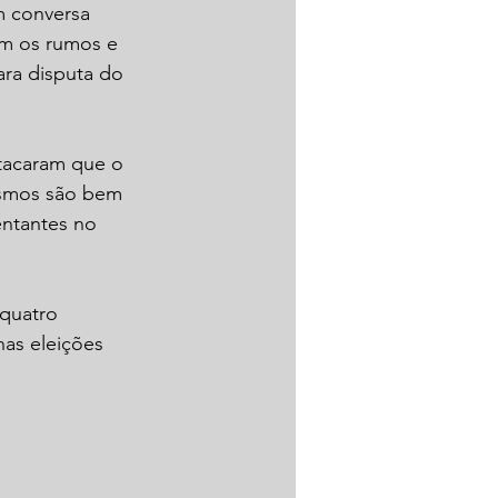
 conversa 
am os rumos e 
ra disputa do 
stacaram que o 
esmos são bem 
entantes no 
quatro 
as eleições 