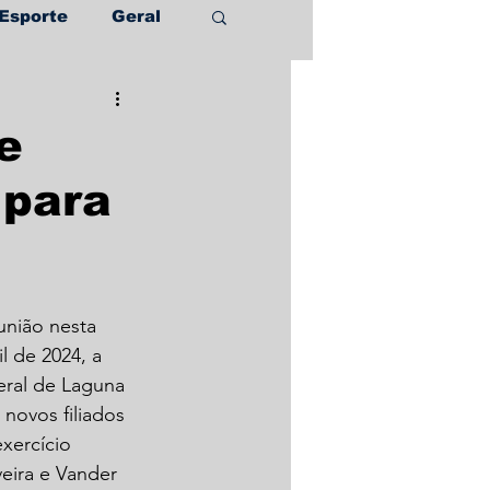
Esporte
Geral
e
 para
nião nesta 
l de 2024, a 
beral de Laguna 
novos filiados 
xercício 
veira e Vander 