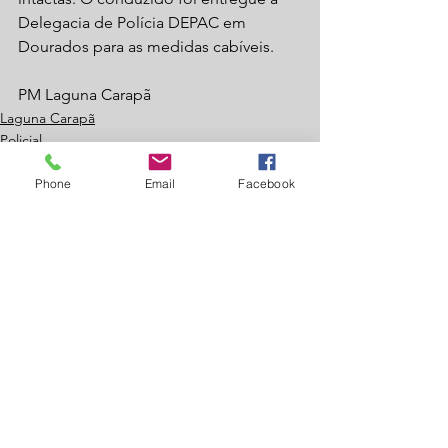
Delegacia de Polícia DEPAC em 
Dourados para as medidas cabíveis.
PM Laguna Carapã
Laguna Carapã
Policial
Phone
Email
Facebook
Ver tudo
Posts recentes