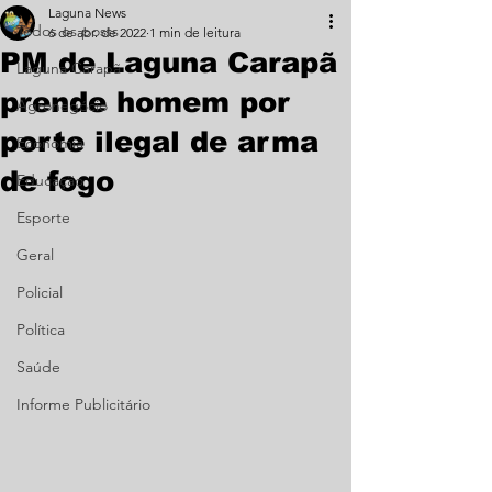
Laguna News
Todos os posts
6 de abr. de 2022
1 min de leitura
PM de Laguna Carapã
Laguna Carapã
prende homem por
Agronegócio
porte ilegal de arma
Economia
de fogo
Educação
Esporte
Geral
Policial
Política
Saúde
Informe Publicitário