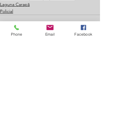
Laguna Carapã
Policial
Phone
Email
Facebook
Ver tudo
Posts recentes