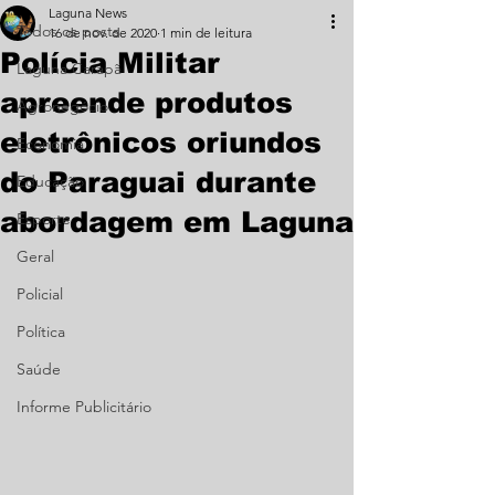
Laguna News
Todos os posts
16 de nov. de 2020
1 min de leitura
Polícia Militar
Laguna Carapã
apreende produtos
Agronegócio
eletrônicos oriundos
Economia
do Paraguai durante
Educação
abordagem em Laguna
Esporte
Geral
Policial
Política
Saúde
Informe Publicitário