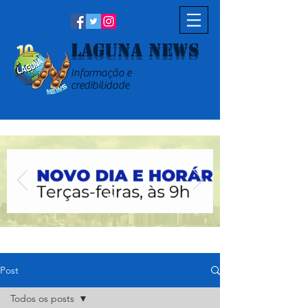
Laguna News
Informação e
credibilidade
Post
Todos os posts