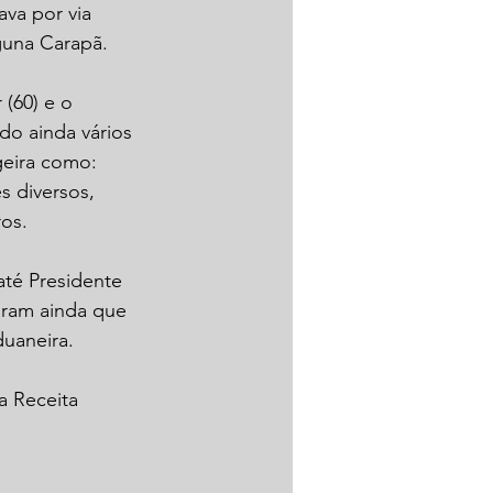
va por via 
una Carapã. 
(60) e o 
do ainda vários 
eira como: 
s diversos, 
ros.
té Presidente 
aram ainda que 
uaneira.
a Receita 