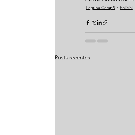
Laguna Carapã
Policial
Posts recentes