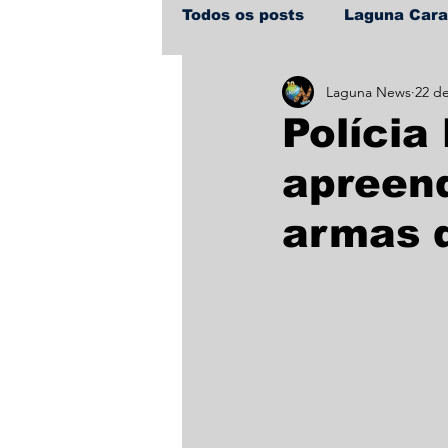
Todos os posts
Laguna Car
Laguna News
22 de
Policial
Política
Sa
Polícia
apreend
armas d