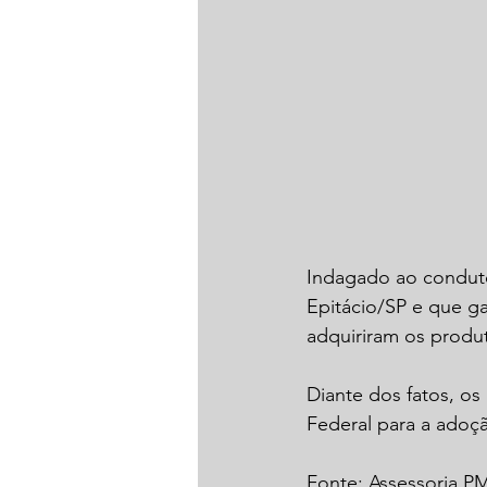
Indagado ao conduto
Epitácio/SP e que ga
adquiriram os produ
Diante dos fatos, o
Federal para a adoç
Fonte: Assessoria P