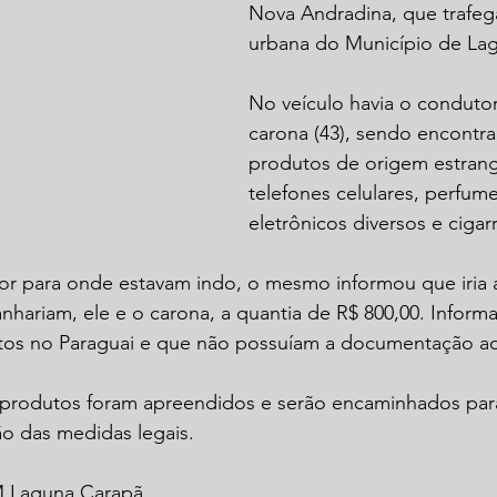
Nova Andradina, que trafega
urbana do Município de Lag
No veículo havia o condutor 
carona (43), sendo encontra
produtos de origem estrang
telefones celulares, perfume
eletrônicos diversos e cigar
r para onde estavam indo, o mesmo informou que iria a
nhariam, ele e o carona, a quantia de R$ 800,00. Inform
tos no Paraguai e que não possuíam a documentação ad
s produtos foram apreendidos e serão encaminhados par
ão das medidas legais.
M Laguna Carapã