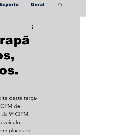
Esporte
Geral
arapã
os,
os.
ite desta terça-
º GPM de 
 da 9ª CIPM, 
 veículo 
om placas de 