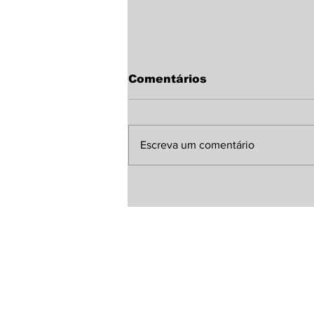
Comentários
Escreva um comentário
Sindicato Rural de
Laguna Carapã discute
melhorias para a MS-
380 com representante
da Agesul