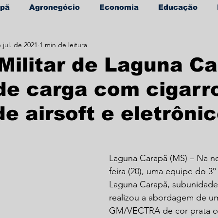
apã
Agronegócio
Economia
Educação
 jul. de 2021
1 min de leitura
úde
Informe Publicitário
 Militar de Laguna C
e carga com cigarr
e airsoft e eletrônic
Laguna Carapã (MS) – Na no
feira (20), uma equipe do 3
Laguna Carapã, subunidade
realizou a abordagem de um
GM/VECTRA de cor prata c