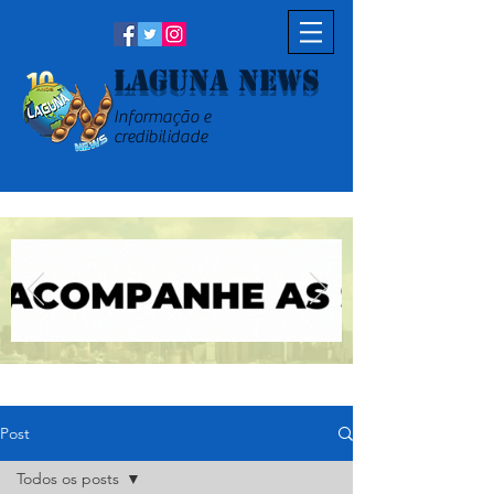
Laguna News
Informação e
credibilidade
Post
Todos os posts