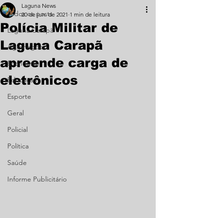
Laguna News
Todos os posts
20 de jun. de 2021
1 min de leitura
Polícia Militar de
Laguna Carapã
Laguna Carapã
Agronegócio
apreende carga de
Economia
eletrônicos
Educação
Esporte
Geral
Policial
Política
Saúde
Informe Publicitário