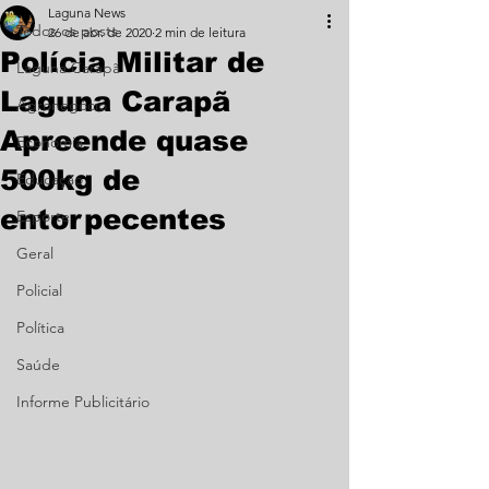
Laguna News
Todos os posts
26 de abr. de 2020
2 min de leitura
Polícia Militar de
Laguna Carapã
Laguna Carapã
Agronegócio
Apreende quase
Economia
500kg de
Educação
entorpecentes
Esporte
Geral
Policial
Política
Saúde
Informe Publicitário