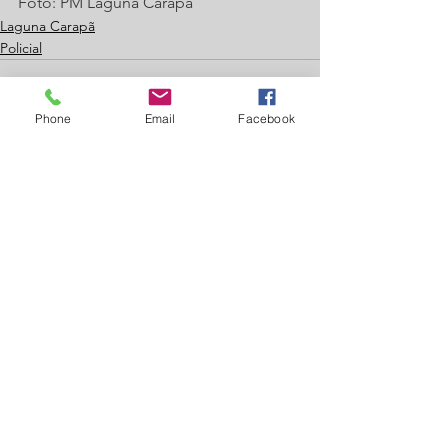
Foto: PM Laguna Carapã
Laguna Carapã
Policial
Phone
Email
Facebook
Ver tudo
Posts recentes