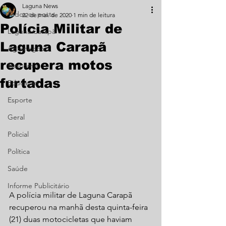
Laguna News
Todos os posts
22 de mai. de 2020
1 min de leitura
Polícia Militar de
Laguna Carapã
Laguna Carapã
Agronegócio
recupera motos
Economia
furtadas
Educação
Esporte
Geral
Policial
Política
Saúde
Informe Publicitário
A polícia militar de Laguna Carapã 
recuperou na manhã desta quinta-feira 
(21) duas motocicletas que haviam 