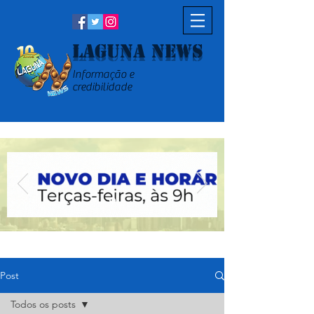
Laguna News
Informação e
credibilidade
Post
Todos os posts