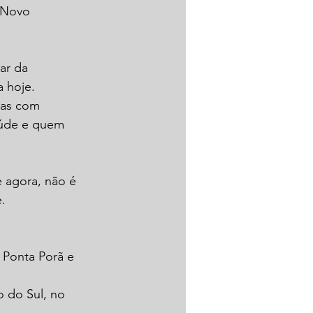
 Novo 
ar da 
 hoje.
oas com 
aúde e quem 
 agora, não é 
.
 Ponta Porã e 
o do Sul, no 