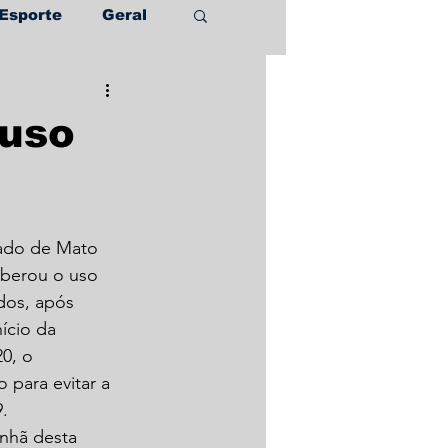
Esporte
Geral
 uso
ado de Mato 
iberou o uso 
dos, após 
ício da 
0, o 
 para evitar a 
.
nhã desta 