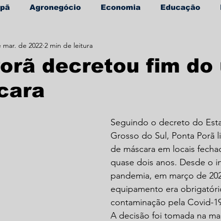
apã
Agronegócio
Economia
Educação
e mar. de 2022
2 min de leitura
úde
Informe Publicitário
orã decretou fim do
cara
Seguindo o decreto do Est
Grosso do Sul, Ponta Porã l
de máscara em locais fecha
quase dois anos. Desde o in
pandemia, em março de 202
equipamento era obrigatório
contaminação pela Covid-19
A decisão foi tomada na ma