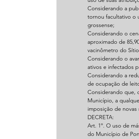
uso de suas atribuiçõ
Considerando a publ
tornou facultativo o
grossense;
Considerando o cená
aproximado de 85,90%
vacinômetro do Sítio
Considerando o avan
ativos e infectados 
Considerando a reduç
de ocupação de leito
Considerando que, c
Município, a qualque
imposição de novas
DECRETA:
Art. 1º. O uso de más
do Município de Pon