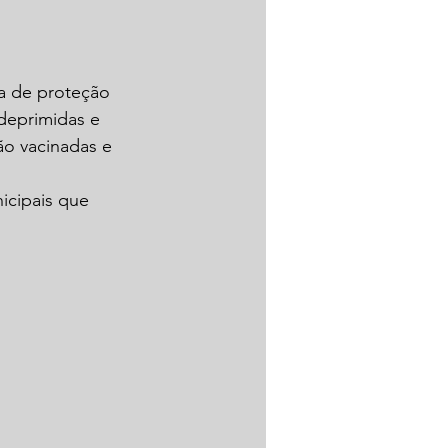
a de proteção 
deprimidas e 
o vacinadas e 
icipais que 