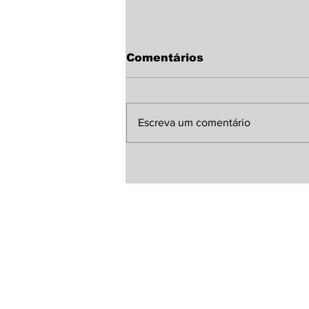
Comentários
Escreva um comentário
Programa “Sorrindo no
Campo” leva
atendimento
odontológico gratuito à
população de Laguna
Carapã