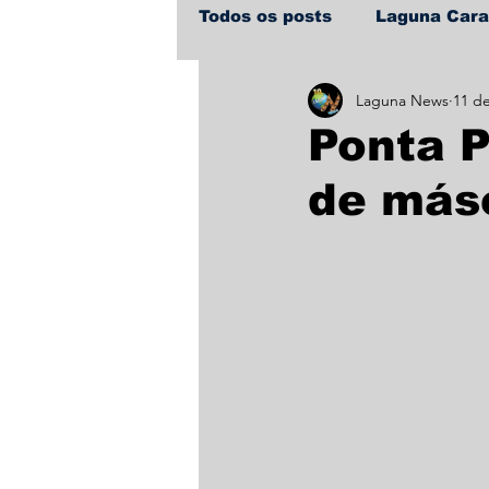
Todos os posts
Laguna Car
Laguna News
11 d
Policial
Política
Sa
Ponta P
de más