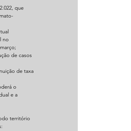
2.022, que 
-mato-
tual 
l no 
 março;
ução de casos 
nuição de taxa 
oderá o 
dual e a 
do território 
s: