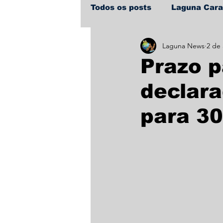
Todos os posts
Laguna Car
Laguna News
2 de 
Policial
Política
Sa
Prazo p
declara
para 30