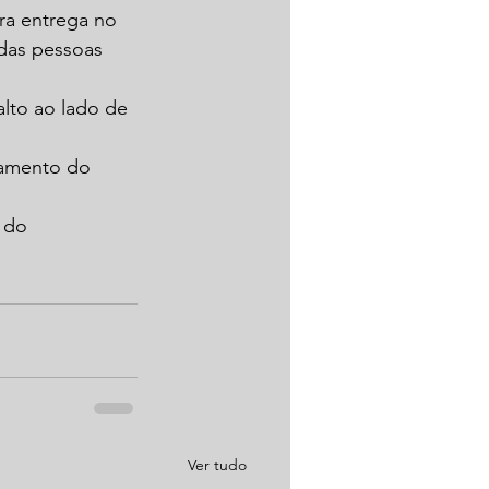
ra entrega no 
das pessoas 
lto ao lado de 
iamento do 
 do 
Ver tudo