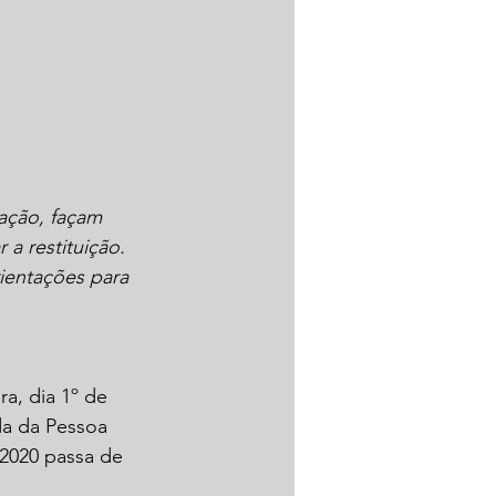
ação, façam 
 a restituição. 
ientações para 
a, dia 1º de 
da da Pessoa 
 2020 passa de 