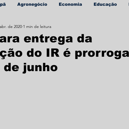
apã
Agronegócio
Economia
Educação
abr. de 2020
1 min de leitura
úde
Informe Publicitário
ara entrega da
ção do IR é prorrog
 de junho