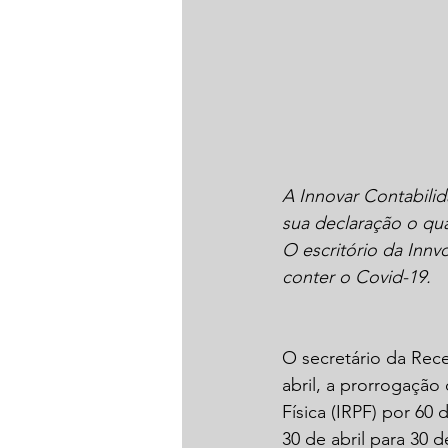
A Innovar Contabili
sua declaração o quan
O escritório da Inn
conter o Covid-19.
O secretário da Rece
abril, a prorrogaçã
Física (IRPF) por 60
30 de abril para 30 d