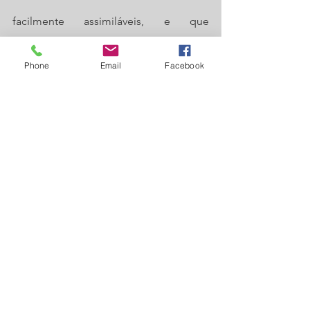
facilmente assimiláveis, e que 
permitem traçar metas de qualidade 
Phone
Email
Facebook
educacional para os sistemas. O índice 
varia de 0 a 10. A combinação entre 
fluxo e aprendizagem tem o mérito de 
equilibrar as duas dimensões: se um 
sistema de ensino retiver seus alunos 
para obter resultados de melhor 
qualidade no Saeb, o fator fluxo será 
alterado, indicando a necessidade de 
melhoria do sistema. Se, ao contrário, o 