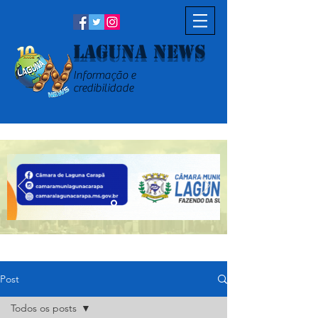
Laguna News
Informação e
credibilidade
Post
Todos os posts