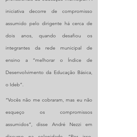
iniciativa decorre de compromisso 
assumido pelo dirigente há cerca de 
dois anos, quando desafiou os 
integrantes da rede municipal de 
ensino a “melhorar o Índice de 
Desenvolvimento da Educação Básica, 
o Ideb”.
“Vocês não me cobraram, mas eu não 
esqueço os compromissos 
assumidos”, disse André Nezzi em 
discurso na solenidade. “Por isso, 