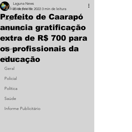
Laguna News
Todos os posts
25 de fev. de 2022
3 min de leitura
Prefeito de Caarapó
Laguna Carapã
anuncia gratificação
Agronegócio
extra de R$ 700 para
Economia
os profissionais da
Educação
educação
Esporte
Geral
Policial
Política
Saúde
Informe Publicitário