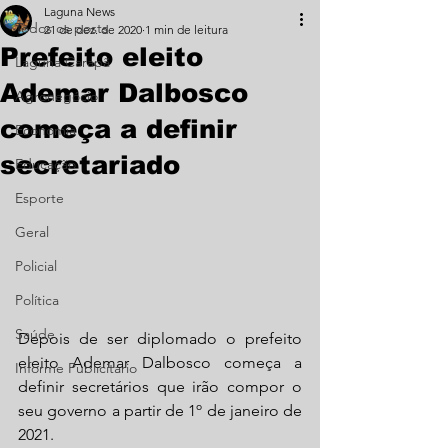
Laguna News
Todos os posts
21 de dez. de 2020
1 min de leitura
Prefeito eleito
Laguna Carapã
Ademar Dalbosco
Agronegócio
começa a definir
Economia
secretariado
Educação
Esporte
Geral
Policial
Política
Saúde
Depois de ser diplomado o prefeito 
eleito Ademar Dalbosco começa a 
Informe Publicitário
definir secretários que irão compor o 
seu governo a partir de 1º de janeiro de 
2021.