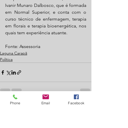
Ivanir Munaro Dalbosco, que é formada 
em Normal Superior, e conta com o 
curso técnico de enfermagem, terapia 
em florais e terapia bioenergética, nos 
quais tem experiência atuante.
Fonte: Assessoria
Laguna Carapã
Política
Phone
Email
Facebook
Ver tudo
Posts recentes