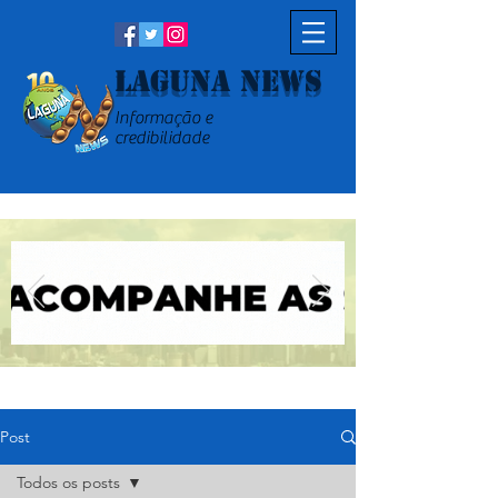
Laguna News
Informação e
credibilidade
Post
Todos os posts