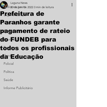
Laguna News
Todos os posts
20 de jan. de 2022
3 min de leitura
Prefeitura de
Laguna Carapã
Paranhos garante
Agronegócio
pagamento de rateio
Economia
do FUNDEB para
Educação
todos os profissionais
Esporte
da Educação
Geral
Policial
Política
Saúde
Informe Publicitário