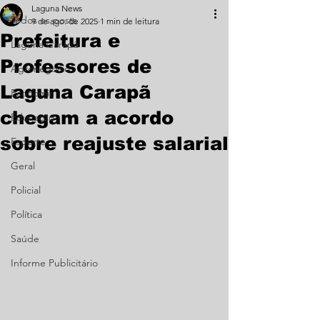
Laguna News
Todos os posts
9 de ago. de 2025
1 min de leitura
Prefeitura e
Laguna Carapã
Professores de
Agronegócio
Laguna Carapã
Economia
chegam a acordo
Educação
sobre reajuste salarial
Esporte
Geral
Policial
Política
Saúde
Informe Publicitário