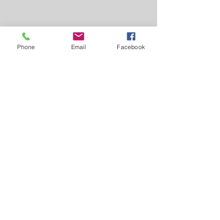
Phone
Email
Facebook
Laguna Carapã
Educação
Ver tudo
Posts recentes