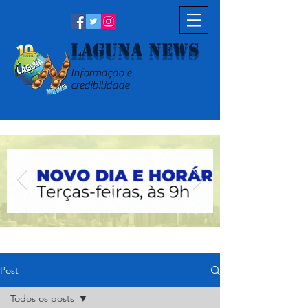
Laguna News
Informação e
credibilidade
Post
Todos os posts