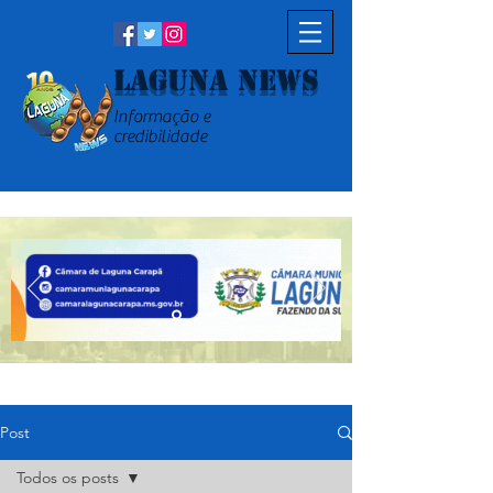
Laguna News
Informação e
credibilidade
Post
Todos os posts