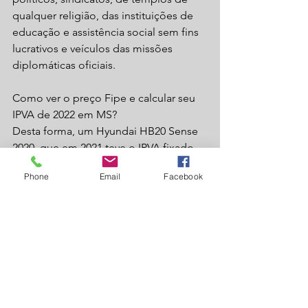
qualquer religião, das instituições de 
educação e assistência social sem fins 
lucrativos e veículos das missões 
diplomáticas oficiais.
Como ver o preço Fipe e calcular seu 
IPVA de 2022 em MS?
Desta forma, um Hyundai HB20 Sense 
2020, que em 2021 teve o IPVA fixado 
em R$ 1.474,65 (diante do valor de R$ 
Phone
Email
Facebook
42.133 na Fipe no fim de 2020), 
recolheria ao tesouro estadual R$ 
1.864,90, diante da avaliação de R$ 
53.283 em agosto deste ano. A 
diferença chega a 26,4%.
Recuando um pouco no tempo, o 
Chevrolet Ônix 1.4 LT Manual fabricado 
em 2013 teve avaliação de R$ 28.910 na 