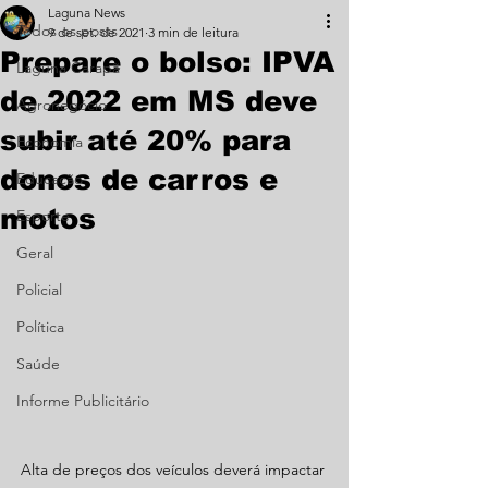
Laguna News
Todos os posts
9 de set. de 2021
3 min de leitura
Prepare o bolso: IPVA
Laguna Carapã
de 2022 em MS deve
Agronegócio
subir até 20% para
Economia
donos de carros e
Educação
motos
Esporte
Geral
Policial
Política
Saúde
Informe Publicitário
Alta de preços dos veículos deverá impactar 