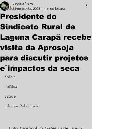
Laguna News
Todos os posts
31 de jan. de 2025
1 min de leitura
Presidente do
Laguna Carapã
Sindicato Rural de
Agronegócio
Laguna Carapã recebe
Economia
visita da Aprosoja
Educação
para discutir projetos
Esporte
e impactos da seca
Geral
Policial
Política
Saúde
Informe Publicitário
F
oto: Facebook da Prefeitura de Laguna 