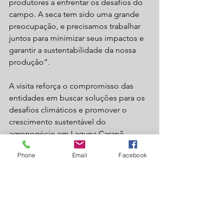
produtores a enfrentar os desafios do 
campo. A seca tem sido uma grande 
preocupação, e precisamos trabalhar 
juntos para minimizar seus impactos e 
garantir a sustentabilidade da nossa 
produção”.
A visita reforça o compromisso das 
entidades em buscar soluções para os 
desafios climáticos e promover o 
crescimento sustentável do 
agronegócio em Laguna Carapã.
Phone
Email
Facebook
Texto: Redação do Laguna News