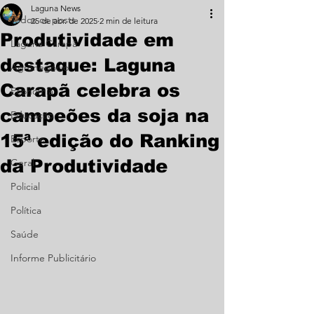
Laguna News
Todos os posts
25 de abr. de 2025
2 min de leitura
Produtividade em
Laguna Carapã
destaque: Laguna
Agronegócio
Carapã celebra os
Economia
campeões da soja na
Educação
15ª edição do Ranking
Esporte
da Produtividade
Geral
Policial
Política
Saúde
Informe Publicitário