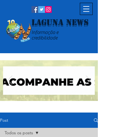
Laguna News
Informação e
credibilidade
Post
Todos os posts