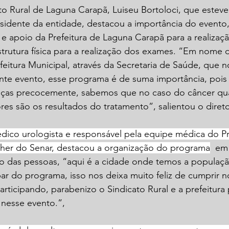
to Rural de Laguna Carapã, Luiseu Bortoloci, que esteve
sidente da entidade, destacou a importância do evento,
 e apoio da Prefeitura de Laguna Carapã para a realizaç
trutura física para a realização dos exames. “Em nome d
feitura Municipal, através da Secretaria de Saúde, que n
ante evento, esse programa é de suma importância, pois 
nças precocemente, sabemos que no caso do câncer qu
es são os resultados do tratamento”, salientou o direto
édico urologista e responsável pela equipe médica do 
er do Senar, destacou a organização do programa
  em
ão das pessoas, “aqui é a cidade onde temos a populaçã
ar do programa, isso nos deixa muito feliz de cumprir n
ticipando, parabenizo o Sindicato Rural e a prefeitura 
 nesse evento.”,