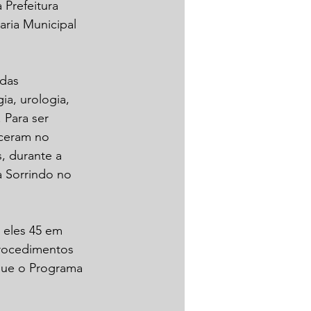
Prefeitura 
aria Municipal 
das 
ia, urologia, 
 Para ser 
eceram no 
, durante a 
 Sorrindo no 
 eles 45 em 
procedimentos 
que o Programa 