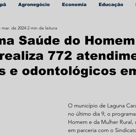
apã
Agronegócio
Economia
Educação
e mar. de 2024
2 min de leitura
úde
Informe Publicitário
ma Saúde do Homem
realiza 772 atendim
s e odontológicos e
O município de Laguna Car
no último dia 9, o program
Homem e da Mulher Rural, 
em parceria com o Sindicato