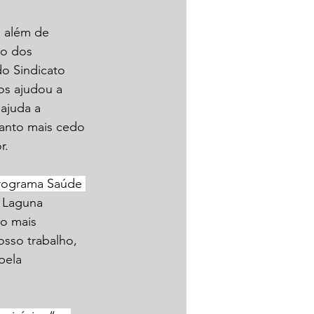
 
 além de 
ão dos 
o Sindicato 
os ajudou a 
ajuda a 
anto mais cedo 
r.
Programa Saúde 
 Laguna 
o mais 
osso trabalho, 
pela  