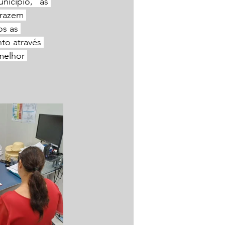
nicípio, “as 
trazem 
s as 
to através 
melhor 