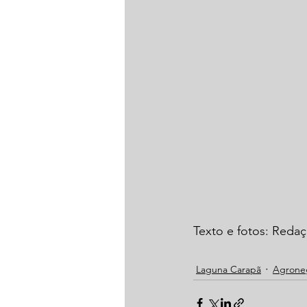
Texto e fotos: Red
Laguna Carapã
Agrone