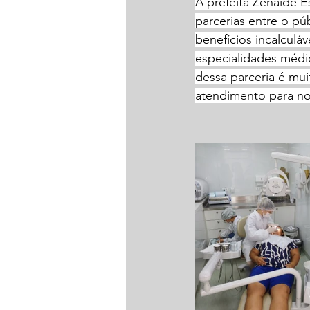
A prefeita Zenaide E
parcerias entre o pú
benefícios incalculá
especialidades médi
dessa parceria é mu
atendimento para no