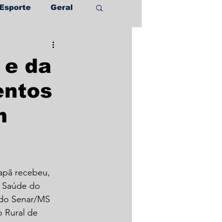
Esporte
Geral
 e da
entos
m
apã recebeu, 
a Saúde do 
do Senar/MS 
 Rural de 