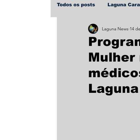
Todos os posts
Laguna Car
Laguna News
14 d
Policial
Política
Sa
Progra
Mulher 
médico
Laguna