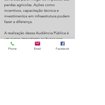
perdas agrícolas. Ações como 
incentivos, capacitação técnica e 
investimentos em infraestrutura podem 
fazer a diferença.
A realização dessa Audiência Pública é 
um passo importante na busca por 
soluções para os desafios enfrentados 
Phone
Email
Facebook
pelos produtores de Laguna Carapã. É 
uma oportunidade para unir esforços, 
compartilhar conhecimento e 
fortalecer a economia local.
Laguna Carapã
Agronegócio
Política