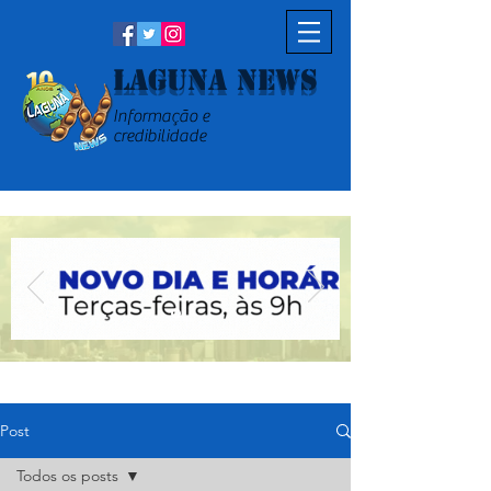
Laguna News
Informação e
credibilidade
Post
Todos os posts