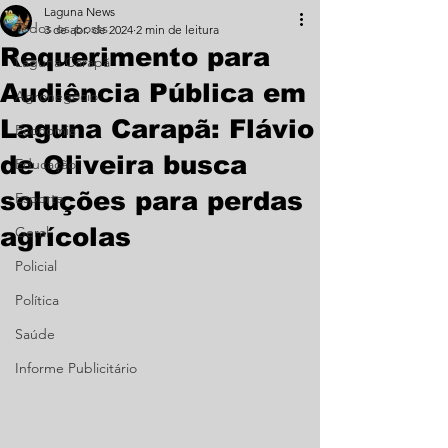
Laguna News
Todos os posts
3 de abr. de 2024
2 min de leitura
Requerimento para
Laguna Carapã
Audiência Pública em
Agronegócio
Laguna Carapã: Flávio
Economia
de Oliveira busca
Educação
soluções para perdas
Esporte
agrícolas
Geral
Policial
Política
Saúde
Informe Publicitário