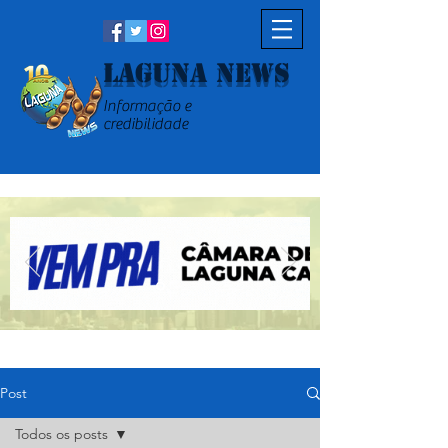
Laguna News
Informação e
credibilidade
Post
Todos os posts