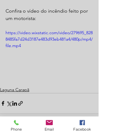
Confira o vídeo do incêndio feito por 
um motorista:
https://video.wixstatic.com/video/279695_828
8485fa7d24d3187e483d93eb481a4/480p/mp4/
file.mp4
Laguna Carapã
Phone
Email
Facebook