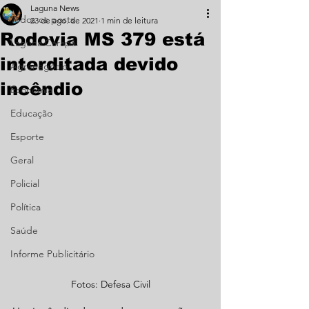
Laguna News
Todos os posts
23 de ago. de 2021
1 min de leitura
Rodovia MS 379 está
Laguna Carapã
interditada devido
Agronegócio
incêndio
Economia
Educação
Esporte
Geral
Policial
Política
Saúde
Informe Publicitário
Fotos: Defesa Civil