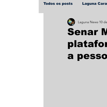
Todos os posts
Laguna Car
Laguna News
10 de
Policial
Política
Sa
Senar M
platafo
a pess