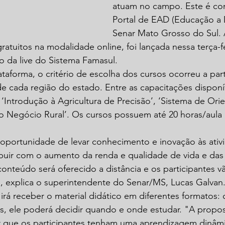
atuam no campo. Este é co
Portal de EAD (Educação a D
Senar Mato Grosso do Sul. 
atuitos na modalidade online, foi lançada nessa terça-fei
o da live do Sistema Famasul.
lataforma, o critério de escolha dos cursos ocorreu a part
e cada região do estado. Entre as capacitações disponí
 ‘Introdução à Agricultura de Precisão’, ‘Sistema de Ori
do Negócio Rural’. Os cursos possuem até 20 horas/aula
a oportunidade de levar conhecimento e inovação às ativ
ibuir com o aumento da renda e qualidade de vida e das
conteúdo será oferecido a distância e os participantes vã
”, explica o superintendente do Senar/MS, Lucas Galvan
rá receber o material didático em diferentes formatos: ca
as, ele poderá decidir quando e onde estudar. "A propos
ir que os participantes tenham uma aprendizagem dinâm