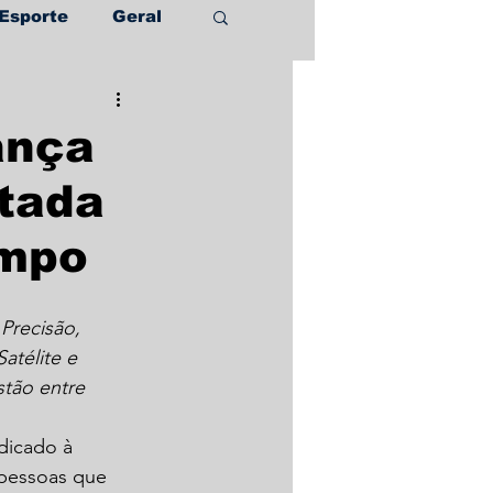
Esporte
Geral
ança
ltada
ampo
Precisão, 
atélite e 
tão entre 
dicado à 
 pessoas que 