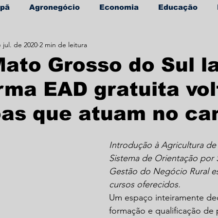
apã
Agronegócio
Economia
Educação
 jul. de 2020
2 min de leitura
úde
Informe Publicitário
ato Grosso do Sul l
rma EAD gratuita vo
oas que atuam no c
Introdução à Agricultura de 
Sistema de Orientação por S
Gestão do Negócio Rural es
cursos oferecidos.
Um espaço inteiramente de
formação e qualificação de