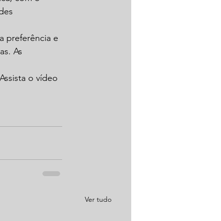
des 
a preferência e 
as. As 
Assista o vídeo 
Ver tudo