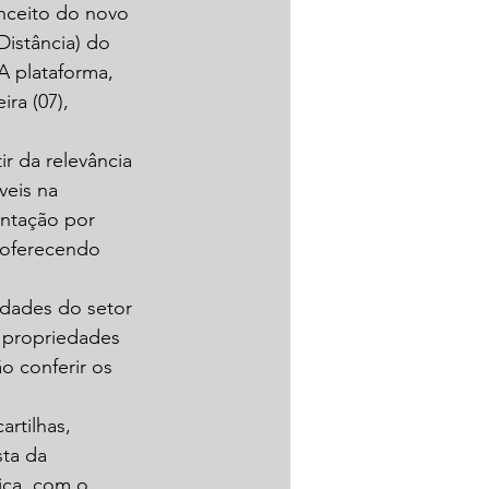
nceito do novo 
istância) do 
A plataforma, 
ra (07), 
ir da relevância 
veis na 
entação por 
 oferecendo 
idades do setor 
 propriedades 
o conferir os 
.
rtilhas, 
ta da 
ica, com o 