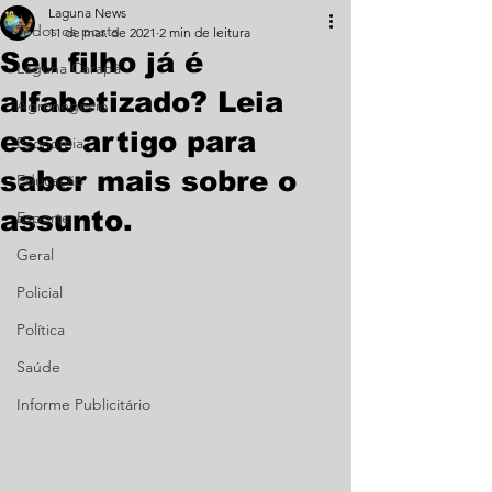
Laguna News
Todos os posts
11 de mar. de 2021
2 min de leitura
Seu filho já é
Laguna Carapã
alfabetizado? Leia
Agronegócio
esse artigo para
Economia
saber mais sobre o
Educação
assunto.
Esporte
Geral
Policial
Política
Saúde
Informe Publicitário