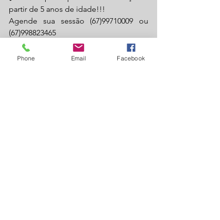
partir de 5 anos de idade!!! 
Agende sua sessão (67)99710009 ou 
(67)998823465 
Rua: Ezequiel de Souza Freire 646, 
Phone
Email
Facebook
Laguna Carapã.
Laguna Carapã
educação
alfabetização
neurociência
meu dever de casa
Laguna Carapã
Educação
Ver tudo
Posts recentes