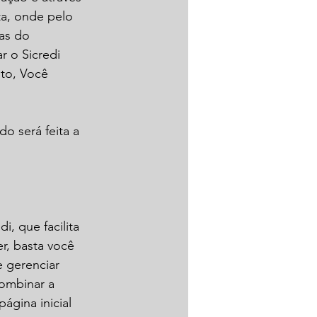
ta, onde pelo 
as do 
r o Sicredi 
to, Você 
do será feita a 
i, que facilita 
r, basta você 
e gerenciar 
ombinar a 
gina inicial 