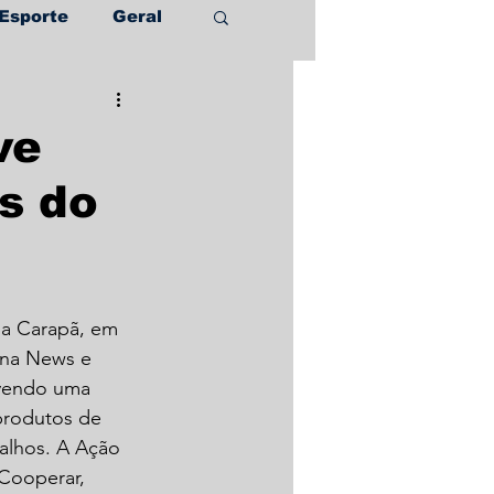
Esporte
Geral
ve
s do
a Carapã, em 
una News e 
ovendo uma 
produtos de 
alhos. A Ação 
 Cooperar, 