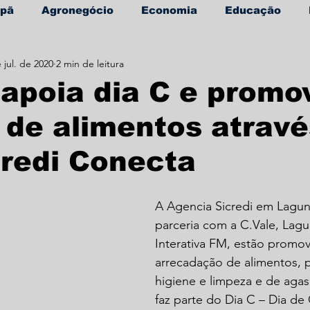
apã
Agronegócio
Economia
Educação
 jul. de 2020
2 min de leitura
úde
Informe Publicitário
 apoia dia C e promo
de alimentos atravé
redi Conecta
A Agencia Sicredi em Lagun
parceria com a C.Vale, Lag
Interativa FM, estão prom
arrecadação de alimentos, 
higiene e limpeza e de agas
faz parte do Dia C – Dia de