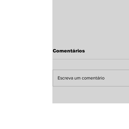
Comentários
Escreva um comentário
Sindicato Rural de
Laguna Carapã discute
melhorias para a MS-
380 com representante
da Agesul