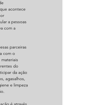
de 
 que acontece 
or 
ular a pessoas 
va com a 
sas parceiras 
ha com o 
 materiais 
arentes do 
icipar da ação 
s, agasalhos, 
iene e limpeza 
ão.
ação é através 