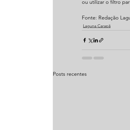
ou utilizar o filtro 
Fonte: Redação La
Laguna Carapã
Posts recentes