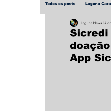
Todos os posts
Laguna Car
Laguna News
14 de
Policial
Política
Sa
Sicredi
doação 
App Sic