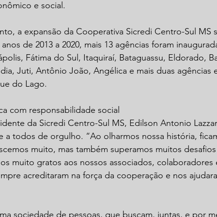
nômico e social.
nto, a expansão da Cooperativa Sicredi Centro-Sul MS s
s anos de 2013 a 2020, mais 13 agências foram inaugurad
olis, Fátima do Sul, Itaquiraí, Bataguassu, Eldorado, B
dia, Juti, Antônio João, Angélica e mais duas agências
rque do Lago.
ca com responsabilidade social
dente da Sicredi Centro-Sul MS, Edilson Antonio Lazzarini
 a todos de orgulho. “Ao olharmos nossa história, fica
escemos muito, mas também superamos muitos desafios
os muito gratos aos nossos associados, colaboradores 
pre acreditaram na força da cooperação e nos ajudaram
ma sociedade de pessoas, que buscam, juntas, e por m