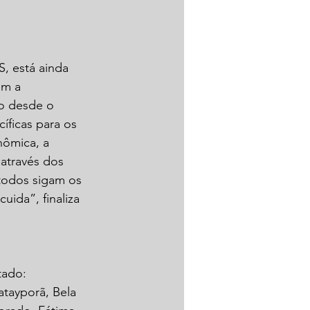
, está ainda 
om a 
o desde o 
cíficas para os 
ômica, a 
através dos 
todos sigam os 
ida”, finaliza 
tado: 
atayporã, Bela 