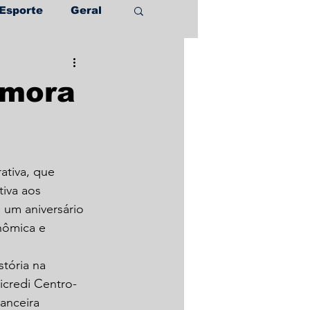
Esporte
Geral
emora
ativa, que 
iva aos 
um aniversário 
nômica e 
tória na 
Sicredi Centro-
nanceira 