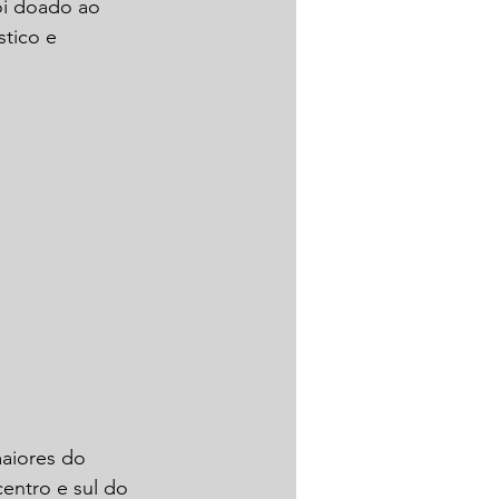
oi doado ao 
tico e 
aiores do 
entro e sul do 