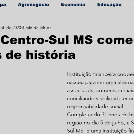
apã
Agronegócio
Economia
Educação
jul. de 2020
4 min de leitura
úde
Informe Publicitário
i Centro-Sul MS com
 de história
Instituição financeira cooper
nasceu para ser uma alternat
associados, comemora mais 
conciliando viabilidade eco
responsabilidade social
Completando 31 anos de his
região no dia 5 de julho, a 
Sul MS, é uma instituição fi