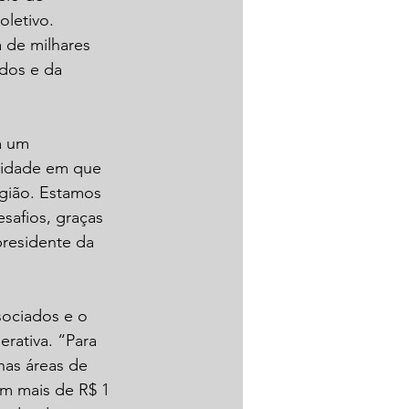
letivo. 
 de milhares 
dos e da 
a um 
nidade em que 
gião. Estamos 
afios, graças 
presidente da 
sociados e o 
ativa. “Para 
nas áreas de 
m mais de R$ 1 