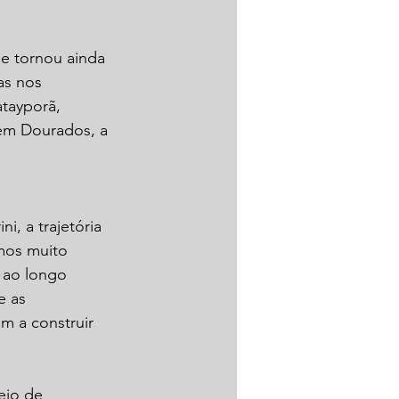
e tornou ainda 
as nos 
atayporã, 
 em Dourados, a 
, a trajetória 
mos muito 
 ao longo 
e as 
 a construir 
eio de 