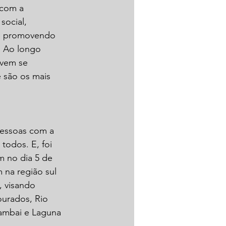
com a 
ocial, 
e promovendo 
. Ao longo 
 vem se 
 são os mais 
pessoas com a 
todos. E, foi 
m no dia 5 de 
na região sul 
, visando 
ourados, Rio 
ambai e Laguna 