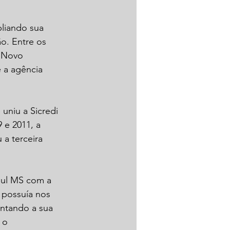
liando sua 
o. Entre os 
 Novo 
 a agência 
uniu a Sicredi 
 e 2011, a 
a terceira 
Sul MS com a 
 possuía nos 
entando a sua 
 o 