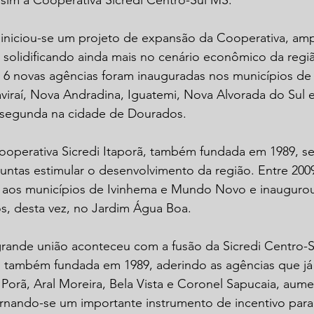
sim a Cooperativa Sicredi Centro-Sul MS.
, iniciou-se um projeto de expansão da Cooperativa, amp
 solidificando ainda mais no cenário econômico da regiã
, 6 novas agências foram inauguradas nos municípios de
viraí, Nova Andradina, Iguatemi, Nova Alvorada do Sul e
 segunda na cidade de Dourados.
operativa Sicredi Itaporã, também fundada em 1989, se 
untas estimular o desenvolvimento da região. Entre 2009
aos municípios de Ivinhema e Mundo Novo e inaugurou 
, desta vez, no Jardim Água Boa.
rande união aconteceu com a fusão da Sicredi Centro-
S, também fundada em 1989, aderindo as agências que já
Porã, Aral Moreira, Bela Vista e Coronel Sapucaia, aum
ornando-se um importante instrumento de incentivo para