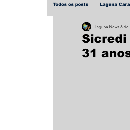
Todos os posts
Laguna Car
Laguna News
6 de 
Policial
Política
Sa
Sicred
31 anos