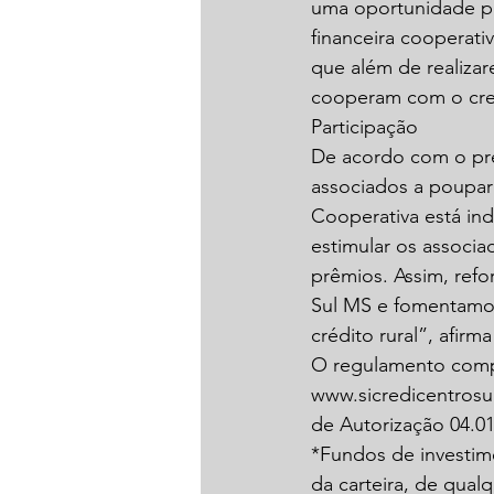
uma oportunidade par
financeira cooperati
que além de realiza
cooperam com o cres
Participação
De acordo com o pres
associados a poupar
Cooperativa está in
estimular os associa
prêmios. Assim, ref
Sul MS e fomentamos 
crédito rural”, afirm
O regulamento compl
www.sicredicentrosu
de Autorização 04.0
*Fundos de investim
da carteira, de qua