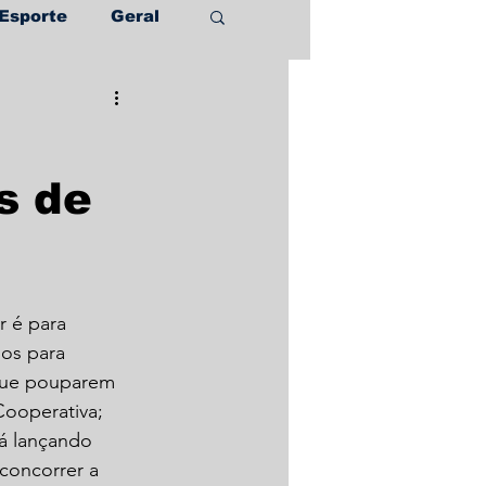
Esporte
Geral
s de
 é para 
ios para 
que pouparem 
Cooperativa;
á lançando 
concorrer a 