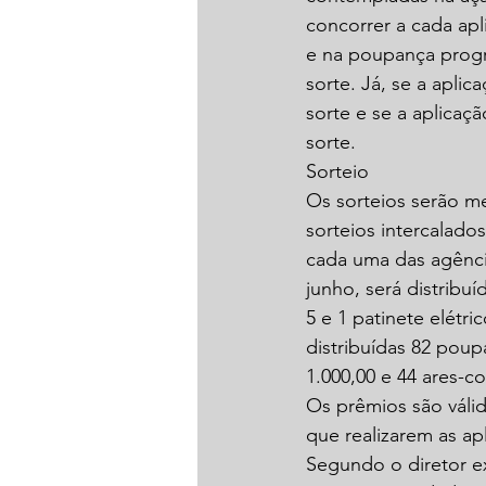
concorrer a cada ap
e na poupança progr
sorte. Já, se a apli
sorte e se a aplica
sorte.
Sorteio
Os sorteios serão me
sorteios intercalad
cada uma das agência
junho, será distribuí
5 e 1 patinete elétri
distribuídas 82 poup
1.000,00 e 44 ares-c
Os prêmios são váli
que realizarem as ap
Segundo o diretor ex