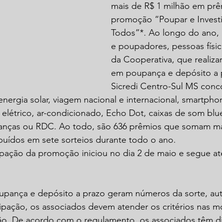
mais de R$ 1 milhão em prê
promoção “Poupar e Investi
Todos”*. Ao longo do ano, 
e poupadores, pessoas física
da Cooperativa, que realiza
em poupança e depósito a 
Sicredi Centro-Sul MS conco
energia solar, viagem nacional e internacional, smartpho
elétrico, ar-condicionado, Echo Dot, caixas de som blu
nças ou RDC. Ao todo, são 636 prêmios que somam mai
ibuídos em sete sorteios durante todo o ano.
pação da promoção iniciou no dia 2 de maio e segue até
upança e depósito a prazo geram números da sorte, au
icipação, os associados devem atender os critérios nas 
o. De acordo com o regulamento, os associados têm dir