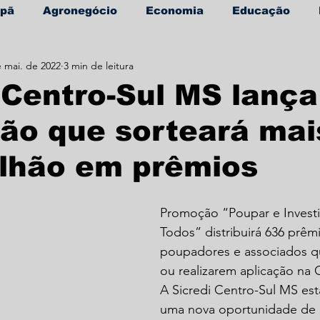
apã
Agronegócio
Economia
Educação
 mai. de 2022
3 min de leitura
úde
Informe Publicitário
 Centro-Sul MS lança
ão que sorteará mai
ilhão em prêmios
Promoção “Poupar e Investir
Todos” distribuirá 636 prêm
poupadores e associados 
ou realizarem aplicação na 
A Sicredi Centro-Sul MS est
uma nova oportunidade de 