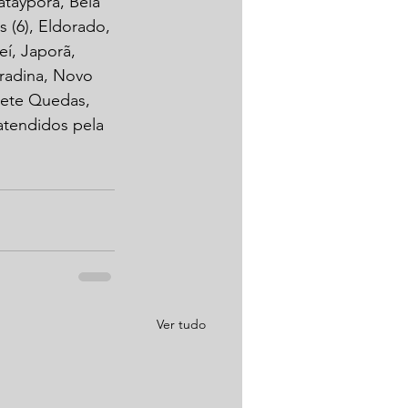
atayporã, Bela 
 (6), Eldorado, 
eí, Japorã, 
radina, Novo 
Sete Quedas, 
atendidos pela 
Ver tudo