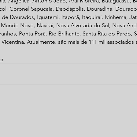
a, Angélica, Antônio João, Aral Moreira, Bataguassu, B
col, Coronel Sapucaia, Deodápolis, Douradina, Dourados
 de Dourados, Iguatemi, Itaporã, Itaquiraí, Ivinhema, Jat
, Mundo Novo, Naviraí, Nova Alvorada do Sul, Nova And
ranhos, Ponta Porã, Rio Brilhante, Santa Rita do Pardo, 
 Vicentina. Atualmente, são mais de 111 mil associados 
ia