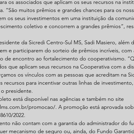
a os associados que aplicam os seus recursos na instit
va. “São muitos prêmios e grandes chances para os noss
rem os seus investimentos em uma instituição da comuni
cimento coletivo e concorrem a grandes prêmios”, ressa
idente da Sicredi Centro-Sul MS, Sadi Masiero, além de
em e participarem do sorteio de prêmios incríveis, com
do de encontro ao fortalecimento do cooperativismo. 
dos que aplicam seus recursos na Cooperativa com a dis
orçamos os vínculos com as pessoas que acreditam na Si
recursos para incentivar outras linhas de investimento
a o presidente.
eto está disponível nas agências e também no site 
lms.com.br/promocao/. A promoção está aprovada sob 
18610/2022.
ento não contam com a garantia do administrador do fu
lquer mecanismo de seguro ou, ainda, do Fundo Garantid