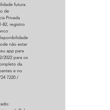
idade futura. 
o de 
ia Privada 
82, registro 
anco 
isponibilidade 
pode não estar 
seu app para 
2/2022 para os 
completo da 
pantes e no 
24 7220 / 
tado: 