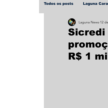
Todos os posts
Laguna Car
Laguna News
12 de
Policial
Política
Sa
Sicredi
promoç
R$ 1 m