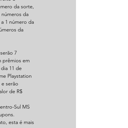
mero da sorte, 
2 números da 
o a 1 número da 
números da 
 serão 7 
m prêmios em 
 dia 11 de 
me Playstation 
 e serão 
alor de R$ 
entro-Sul MS 
upons. 
to, esta é mais 