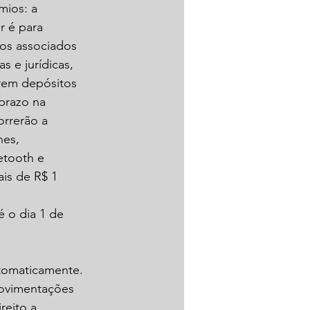
mios: a 
r é para 
os associados 
s e jurídicas, 
rem depósitos 
prazo na 
rrerão a 
nes, 
etooth e 
s de R$ 1 
 o dia 1 de 
tomaticamente. 
movimentações 
eito a 