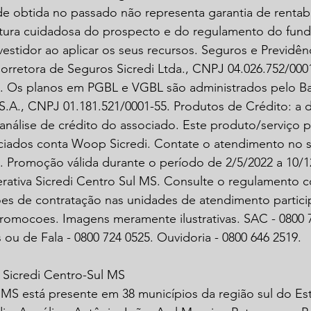
de obtida no passado não representa garantia de rentabil
tura cuidadosa do prospecto e do regulamento do fund
vestidor ao aplicar os seus recursos. Seguros e Previdênc
rretora de Seguros Sicredi Ltda., CNPJ 04.026.752/0001-
. Os planos em PGBL e VGBL são administrados pelo B
S.A., CNPJ 01.181.521/0001-55. Produtos de Crédito: a d
análise de crédito do associado. Este produto/serviço 
ociados conta Woop Sicredi. Contate o atendimento no 
. Promoção válida durante o período de 2/5/2022 a 10/1
rativa Sicredi Centro Sul MS. Consulte o regulamento 
s de contratação nas unidades de atendimento partici
promocoes. Imagens meramente ilustrativas. SAC - 0800 7
 ou de Fala - 0800 724 0525. Ouvidoria - 0800 646 2519.
 Sicredi Centro-Sul MS
 MS está presente em 38 municípios da região sul do Es