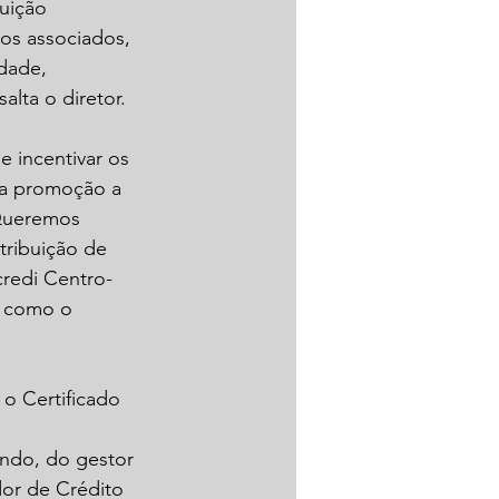
uição 
os associados, 
dade, 
lta o diretor.
 incentivar os 
 a promoção a 
“Queremos 
tribuição de 
credi Centro-
, como o 
o Certificado 
ndo, do gestor 
or de Crédito 