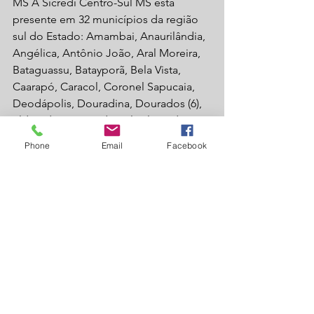
MS A Sicredi Centro-Sul MS está 
presente em 32 municípios da região 
sul do Estado: Amambai, Anaurilândia, 
Angélica, Antônio João, Aral Moreira, 
Bataguassu, Batayporã, Bela Vista, 
Caarapó, Caracol, Coronel Sapucaia, 
Deodápolis, Douradina, Dourados (6), 
Eldorado, Fátima do Sul, Glória de 
Dourados, Iguatemi, Itaporã, Itaquiraí, 
Phone
Email
Facebook
Ivinhema, Juti, Laguna Carapã, Mundo 
Novo, Naviraí, Nova Alvorada do Sul, 
Nova Andradina, Novo Horizonte do 
Sul, Ponta Porã, Rio Brilhante, Sete 
Quedas e Vicentina. Atualmente, são 
mais de 100 mil associados atendidos 
pela Cooperativa.
Confira mais fotos na galeria de 
imagens: