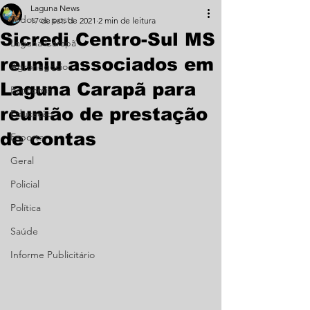
Laguna News
Todos os posts
17 de set. de 2021
2 min de leitura
Sicredi Centro-Sul MS
Laguna Carapã
reuniu associados em
Agronegócio
Laguna Carapã para
Economia
reunião de prestação
Educação
de contas
Esporte
Geral
Policial
Política
Saúde
Informe Publicitário