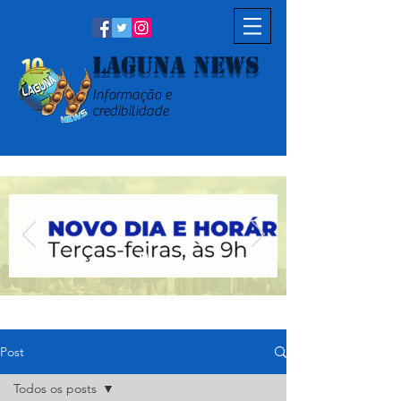
Laguna News
Informação e
credibilidade
Post
Todos os posts