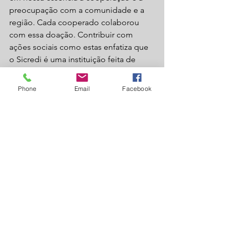
preocupação com a comunidade e a 
região. Cada cooperado colaborou 
com essa doação. Contribuir com 
ações sociais como estas enfatiza que 
o Sicredi é uma instituição feita de 
pessoas e para pessoas”, salientou.
Phone
Email
Facebook
Fonte Redação Laguna News
Laguna Carapã
Economia
Informe Publicitário