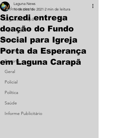
Laguna News
Todos os posts
16 de dez. de 2021
2 min de leitura
Sicredi entrega
Laguna Carapã
doação do Fundo
Agronegócio
Social para Igreja
Economia
Porta da Esperança
Educação
em Laguna Carapã
Esporte
Geral
Policial
Política
Saúde
Informe Publicitário