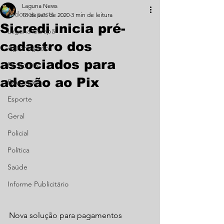
Laguna News
Todos os posts
18 de set. de 2020
3 min de leitura
Sicredi inicia pré-
Laguna Carapã
cadastro dos
Agronegócio
associados para
Economia
adesão ao Pix
Educação
Esporte
Geral
Policial
Política
Saúde
Informe Publicitário
Nova solução para pagamentos 