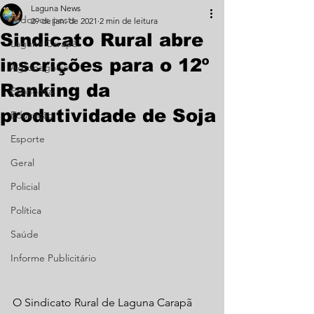
Laguna News
Todos os posts
29 de jan. de 2021
2 min de leitura
Sindicato Rural abre
Laguna Carapã
inscrições para o 12º
Agronegócio
Ranking da
Economia
produtividade de Soja
Educação
Esporte
Geral
Policial
Política
Saúde
Informe Publicitário
O Sindicato Rural de Laguna Carapã 