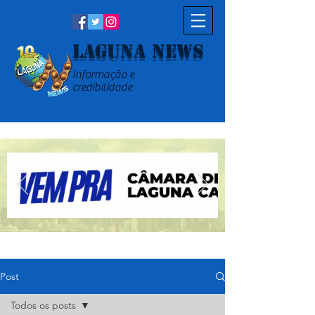
Laguna News
Informação e
credibilidade
Post
Todos os posts