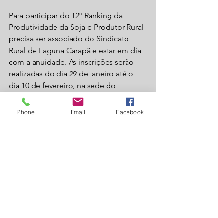
Para participar do 12º Ranking da 
Produtividade da Soja o Produtor Rural 
precisa ser associado do Sindicato 
Rural de Laguna Carapã e estar em dia 
com a anuidade. As inscrições serão 
realizadas do dia 29 de janeiro até o 
dia 10 de fevereiro, na sede do 
Sindicato Rural, das 7:00h às 11:00h e 
das 13:00h às 17:00h.
Phone
Email
Facebook
Fonte Redação Laguna News
Foto: Vander Henrique (Arquivo)
Laguna Carapã
agronegocio
sindicato rural
soja
produtividade
ranking da produtividade
ranking
Laguna Carapã
Agronegócio