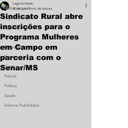
Laguna News
Todos os posts
30 de jun.
1 min de leitura
Sindicato Rural abre
Laguna Carapã
inscrições para o
Agronegócio
Programa Mulheres
Economia
em Campo em
Educação
parceria com o
Esporte
Senar/MS
Geral
Policial
Política
Saúde
Informe Publicitário