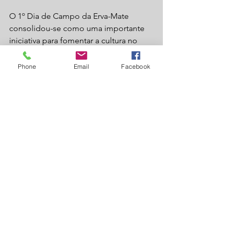
O 1º Dia de Campo da Erva-Mate 
consolidou-se como uma importante 
iniciativa para fomentar a cultura no 
município, fortalecendo o trabalho dos 
agricultores e reafirmando o papel do 
Phone
Email
Facebook
Sindicato Rural de Laguna Carapã 
como parceiro essencial no 
desenvolvimento da produção rural.
Laguna Carapã
Agronegócio
Ver tudo
Posts recentes