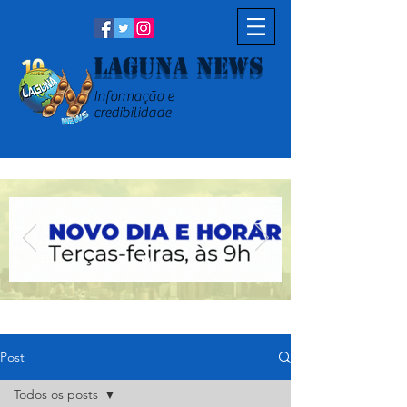
Laguna News
Informação e
credibilidade
Post
Todos os posts