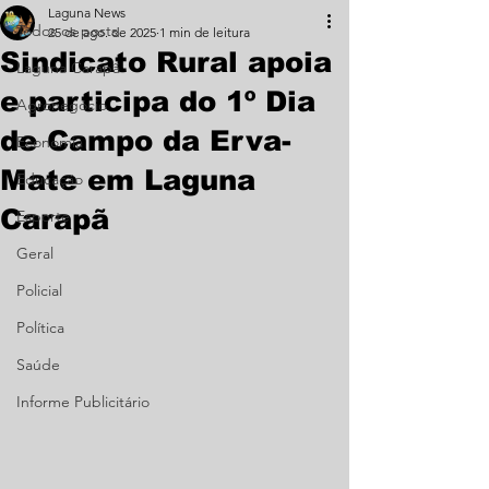
Laguna News
Todos os posts
25 de ago. de 2025
1 min de leitura
Sindicato Rural apoia
Laguna Carapã
e participa do 1º Dia
Agronegócio
de Campo da Erva-
Economia
Mate em Laguna
Educação
Carapã
Esporte
Geral
Policial
Política
Saúde
Informe Publicitário