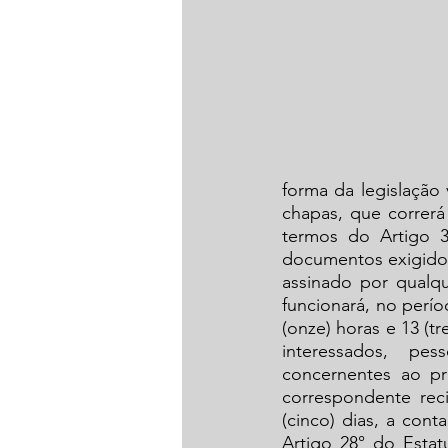
forma da legislação 
chapas, que correrá
termos do Artigo 
documentos exigidos 
assinado por qualq
funcionará, no perío
(onze) horas e 13 (t
interessados, pes
concernentes ao pr
correspondente rec
(cinco) dias, a con
Artigo 28° do Estat