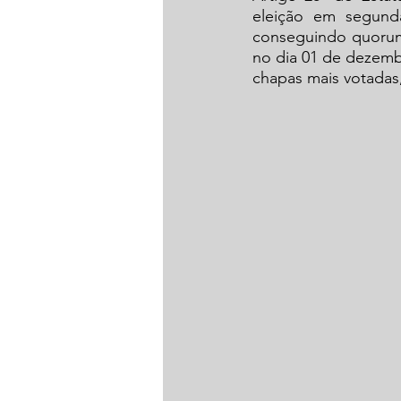
eleição em segund
conseguindo quorum 
no dia 01 de dezemb
chapas mais votadas,