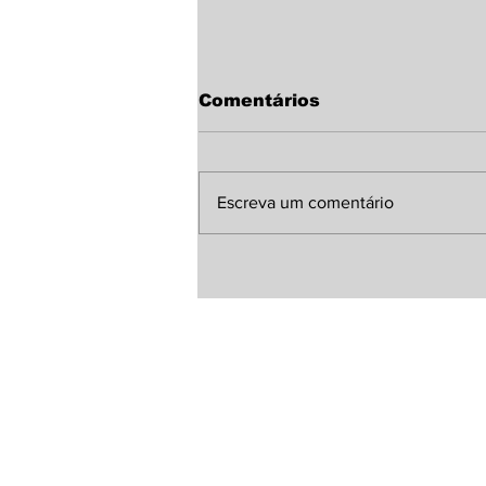
Comentários
Escreva um comentário
Sindicato Rural de
Laguna Carapã discute
melhorias para a MS-
380 com representante
da Agesul