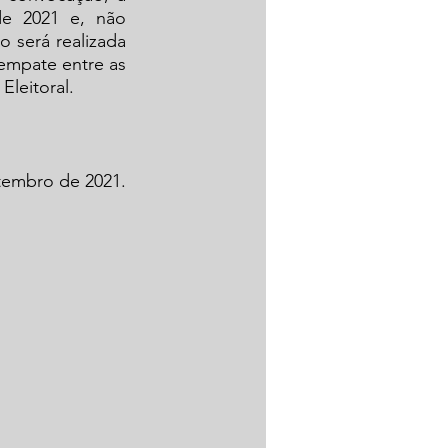
e 2021 e, não 
será realizada 
mpate entre as 
Eleitoral.
tembro de 2021.