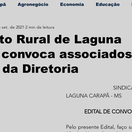
apã
Agronegócio
Economia
Educação
 set. de 2021
2 min de leitura
úde
Informe Publicitário
to Rural de Laguna
 convoca associados
 da Diretoria
                                SINDICATO RURAL DE 
LAGUNA CARAPÃ - MS
EDITAL DE CONV
Pelo presente Edital, faço s