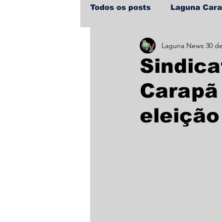
Todos os posts
Laguna Car
Laguna News
30 de
Policial
Política
Sa
Sindica
Carapã
eleição