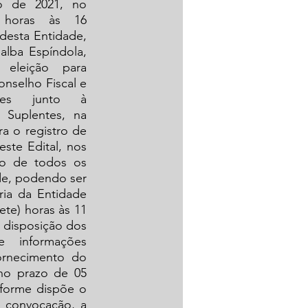
 de 2021, no 
horas às 16 
desta Entidade, 
alba Espíndola, 
eleição para 
nselho Fiscal e 
tes junto à 
uplentes, na 
a o registro de 
te Edital, nos 
o de todos os 
de, podendo ser 
ia da Entidade 
te) horas às 11 
 disposição dos 
e informações 
rnecimento do 
no prazo de 05 
nforme dispõe o 
 convocação, a 