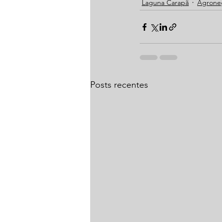
Laguna Carapã
Agrone
Posts recentes