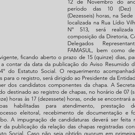
12 de Novembro do ano
período das 10 (Dez) 
(Dezesseis) horas, na Sede 
localizada na Rua Lídio Vilh
Nº 513, será realizada 
composição da Diretoria, Co
Delegados Representan
FAMASUL, bem como de S
vigente, ficando aberto o prazo de 15 (quinze) dias, par
 a contar da data da publicação do Aviso Resumido des
34° do Estatuto Social. O requerimento acompanhad
para o registro, será dirigido ao Presidente da Entida
uer dos candidatos componentes da chapa. A Secretar
do destinado ao registro de chapas, no horário de 07 (se
reze) horas às 17 (dezessete) horas, onde se encontrará a
soas habilitadas para atendimento, prestação d
ocesso eleitoral, recebimento de documentação e fo
ibo. A impugnação de candidaturas deverá ser feita 
tar da publicação da relação das chapas registradas co
uto Social. Caso não seja obtido quorum em primeira