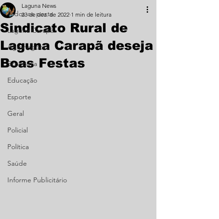
Laguna News
Todos os posts
23 de dez. de 2022
1 min de leitura
Sindicato Rural de
Laguna Carapã
Laguna Carapã deseja
Agronegócio
Boas Festas
Economia
Educação
Esporte
Geral
Policial
Política
Saúde
Informe Publicitário