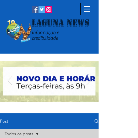
Laguna News
Informação e
credibilidade
Post
Todos os posts