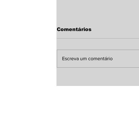
Comentários
Escreva um comentário
Temporal com rajadas
próximas de 70 km/h
provoca
destelhamentos, queda
de árvores e assusta
moradores de Laguna
Carapã