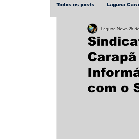
Todos os posts
Laguna Car
Laguna News
25 d
Policial
Política
Sa
Sindica
Carapã 
Informá
com o 