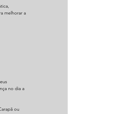
ica, 
ra melhorar a 
eus 
nça no dia a 
Carapã ou 