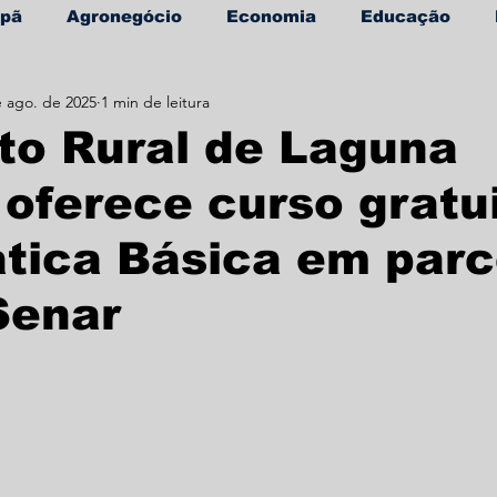
apã
Agronegócio
Economia
Educação
e ago. de 2025
1 min de leitura
úde
Informe Publicitário
to Rural de Laguna
oferece curso gratu
tica Básica em parc
Senar