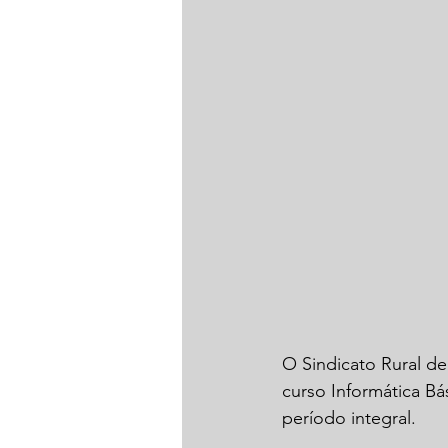
O Sindicato Rural d
curso Informática Bá
período integral.