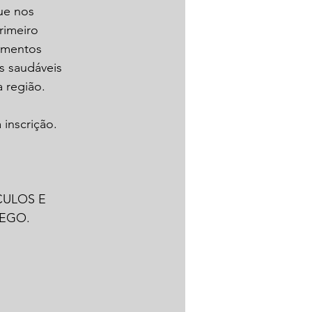
ue nos 
imeiro 
imentos 
s saudáveis 
 região.
 inscrição. 
ULOS E 
REGO.