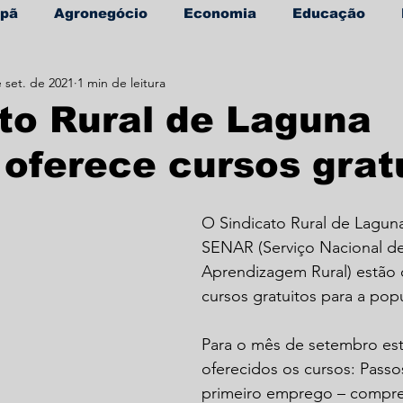
apã
Agronegócio
Economia
Educação
 set. de 2021
1 min de leitura
úde
Informe Publicitário
to Rural de Laguna
oferece cursos grat
O Sindicato Rural de Lagun
SENAR (Serviço Nacional de
Aprendizagem Rural) estão
cursos gratuitos para a pop
Para o mês de setembro es
oferecidos os cursos: Passo
primeiro emprego – compr