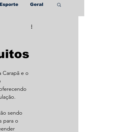
Esporte
Geral
uitos
a Carapã e o 
 
 oferecendo 
ulação.
tão sendo 
s para o 
eender 