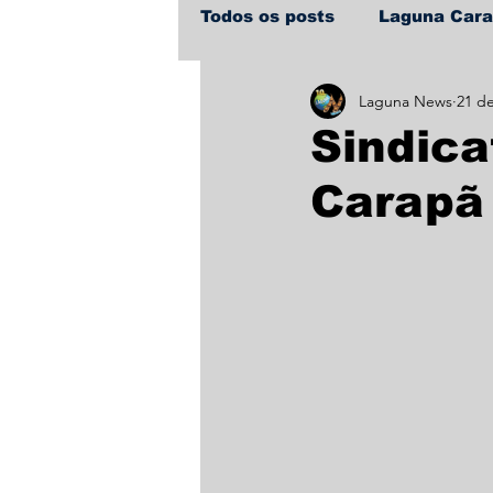
Todos os posts
Laguna Car
Laguna News
21 de
Policial
Política
Sa
Sindica
Carapã 