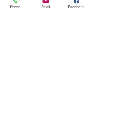
Phone
Email
Facebook
Laguna Carapã
Agronegócio
Ver tudo
Posts recentes