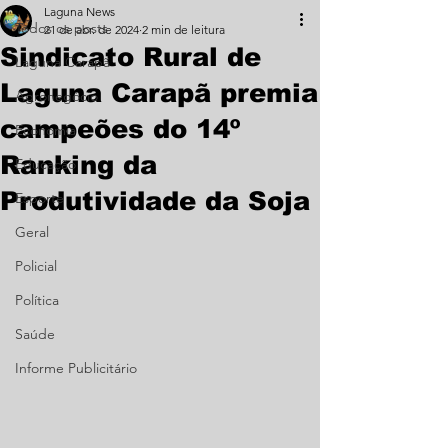
Laguna News
Todos os posts
21 de abr. de 2024
2 min de leitura
Sindicato Rural de
Laguna Carapã
Laguna Carapã premia
Agronegócio
campeões do 14º
Economia
Ranking da
Educação
Produtividade da Soja
Esporte
Geral
Policial
Política
Saúde
Informe Publicitário