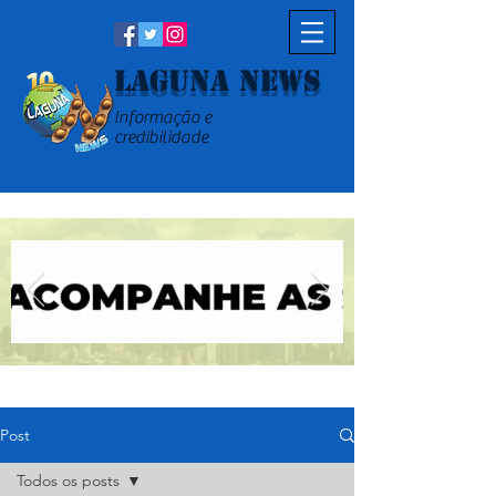
Laguna News
Informação e
credibilidade
Post
Todos os posts