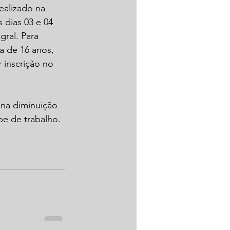
realizado na 
 dias 03 e 04 
ral. Para 
ma de 16 anos, 
 inscrição no 
 na diminuição 
pe de trabalho.