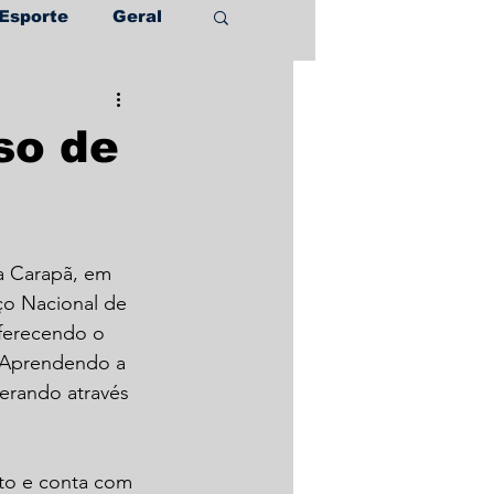
Esporte
Geral
so de
a Carapã, em 
ço Nacional de 
ferecendo o 
: Aprendendo a 
derando através 
ito e conta com 