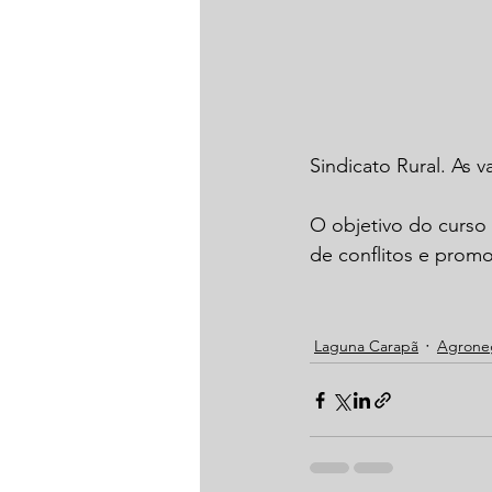
Sindicato Rural. As v
O objetivo do curso 
de conflitos e prom
Laguna Carapã
Agrone