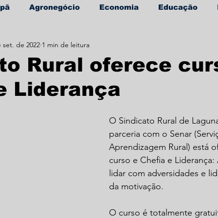
apã
Agronegócio
Economia
Educação
 set. de 2022
1 min de leitura
úde
Informe Publicitário
to Rural oferece cur
e Liderança
O Sindicato Rural de Lagun
parceria com o Senar (Servi
Aprendizagem Rural) está o
curso e Chefia e Liderança
lidar com adversidades e li
da motivação.
O curso é totalmente gratu