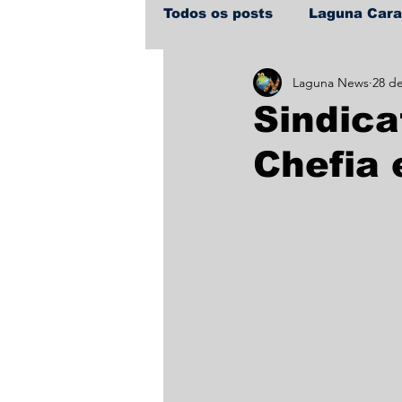
Todos os posts
Laguna Car
Laguna News
28 de
Policial
Política
Sa
Sindica
Chefia 