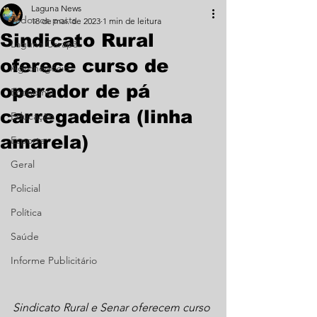
Laguna News
Todos os posts
18 de mai. de 2023
1 min de leitura
Sindicato Rural
Laguna Carapã
oferece curso de
Agronegócio
operador de pá
Economia
carregadeira (linha
Educação
amarela)
Esporte
Geral
Policial
Política
Saúde
Informe Publicitário
Sindicato Rural e Senar oferecem curso 