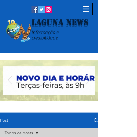
Laguna News
Informação e
credibilidade
Post
Todos os posts