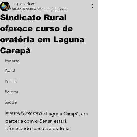
Laguna News
Todos os posts
4 de jun. de 2022
1 min de leitura
Sindicato Rural
Laguna Carapã
oferece curso de
Agronegócio
oratória em Laguna
Economia
Carapã
Educação
Esporte
Geral
Policial
Política
Saúde
Informe Publicitário
Sindicato Rural de Laguna Carapã, em 
parceria com o Senar, estará 
oferecendo curso de oratória.