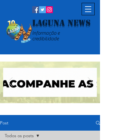
Laguna News
Informação e
credibilidade
Post
Todos os posts