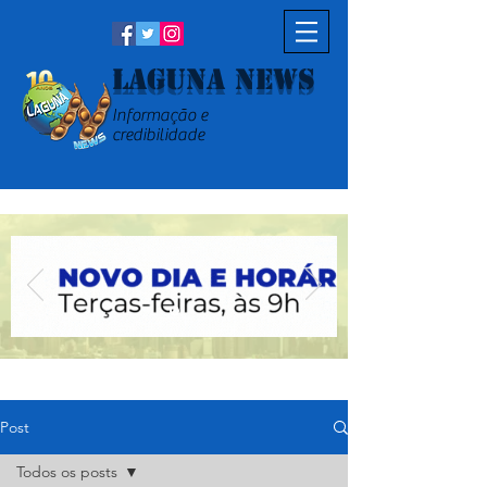
Laguna News
Informação e
credibilidade
Post
Todos os posts