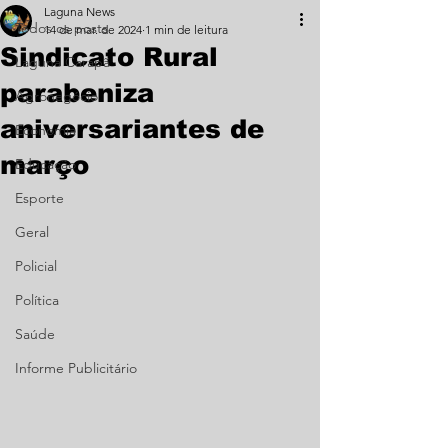
Laguna News
Todos os posts
14 de mar. de 2024
1 min de leitura
Sindicato Rural
Laguna Carapã
parabeniza
Agronegócio
aniversariantes de
Economia
março
Educação
Esporte
Geral
Policial
Política
Saúde
Informe Publicitário