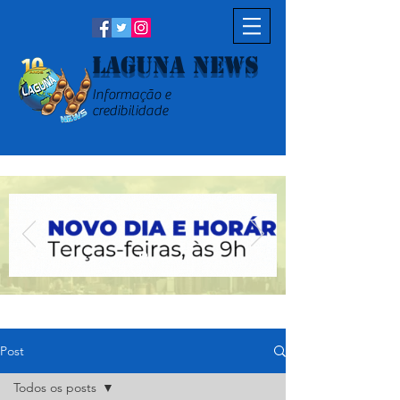
Laguna News
Informação e
credibilidade
Post
Todos os posts