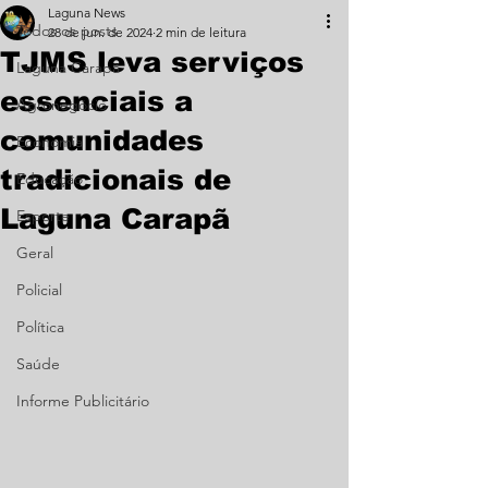
Laguna News
Todos os posts
28 de jun. de 2024
2 min de leitura
TJMS leva serviços
Laguna Carapã
essenciais a
Agronegócio
comunidades
Economia
tradicionais de
Educação
Laguna Carapã
Esporte
Geral
Policial
Política
Saúde
Informe Publicitário