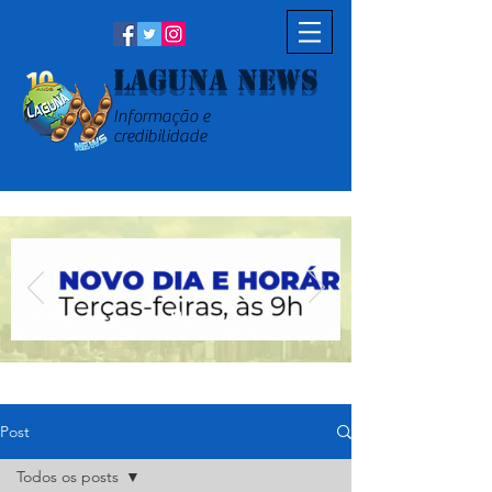
Laguna News
Informação e
credibilidade
Post
Todos os posts