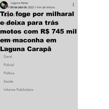
Laguna News
Todos os posts
28 de abr. de 2022
1 min de leitura
Trio foge por milharal
Laguna Carapã
e deixa para trás
Agronegócio
motos com R$ 745 mil
Economia
em maconha em
Educação
Laguna Carapã
Esporte
Geral
Policial
Política
Saúde
Informe Publicitário