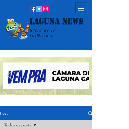
Laguna News
Informação e
credibilidade
Post
Todos os posts