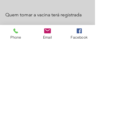
Quem tomar a vacina terá registrada 
em sua carteira a data da vacinação, o 
Phone
Email
Facebook
tipo de vacina e o fabricante 
responsável pelo imunizante.
saúde
covid19
vacina
governo federal
Saúde
Ver tudo
Posts recentes