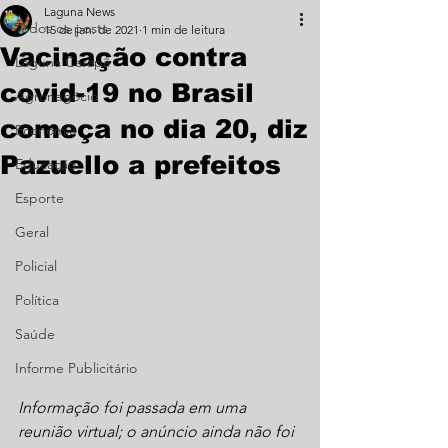
Laguna News
Todos os posts
15 de jan. de 2021
1 min de leitura
Vacinação contra
Laguna Carapã
covid-19 no Brasil
Agronegócio
começa no dia 20, diz
Economia
Pazuello a prefeitos
Educação
Esporte
Geral
Policial
Política
Saúde
Informe Publicitário
Informação foi passada em uma 
reunião virtual; o anúncio ainda não foi 